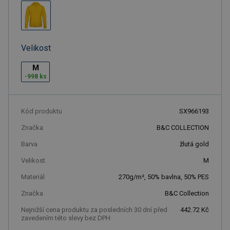
Velikost
M
-998 ks
Kód produktu
SX966193
Značka
B&C COLLECTION
Barva
žlutá gold
Velikost
M
Materiál
270g/m², 50% bavlna, 50% PES
Značka
B&C Collection
Nejnižší cena produktu za posledních 30 dní před
442.72 Kč
zavedením této slevy bez DPH