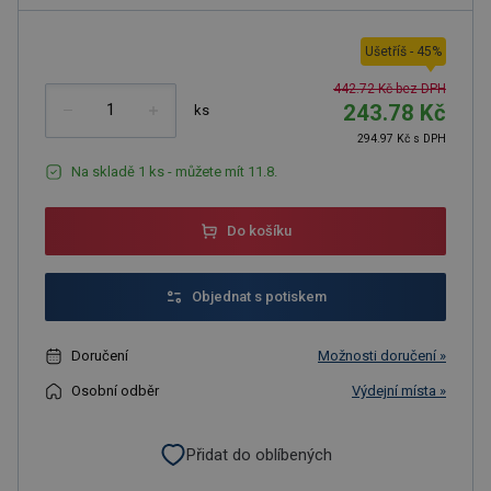
Ušetříš
-
45
%
442.72 Kč bez DPH
243.78 Kč
ks
294.97 Kč s DPH
Na skladě 1 ks - můžete mít 11.8.
Do košíku
Objednat s potiskem
Doručení
Možnosti doručení »
Osobní odběr
Výdejní místa »
Přidat do oblíbených