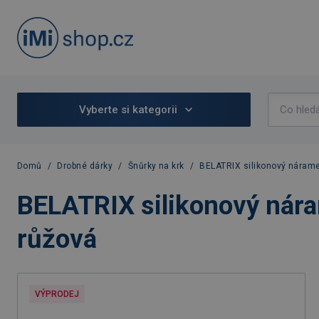
Vyberte si kategorii
Domů
/
Drobné dárky
/
Šnůrky na krk
/
BELATRIX silikonový nárame
BELATRIX silikonový nára
růžová
VÝPRODEJ