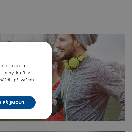
 Informace o
tnery, kteří je
máždili při vašem
E PŘIJMOUT