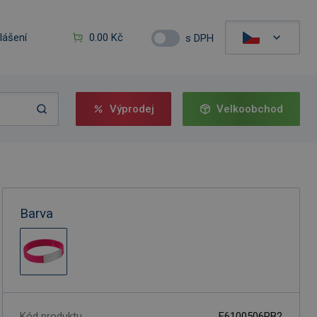
hlášení
0.00 Kč
s DPH
Výprodej
Velkoobchod
Barva
Kód produktu
F6100506RB2