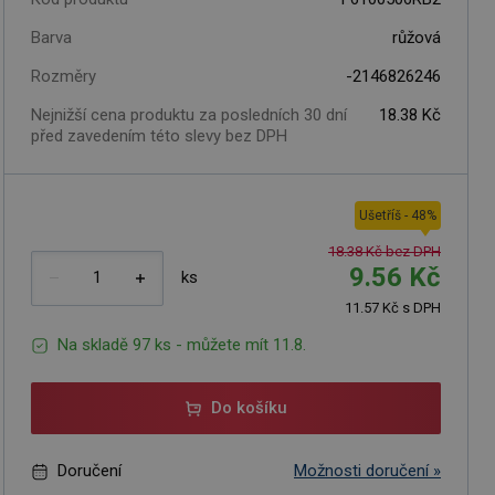
Barva
růžová
Rozměry
-2146826246
Nejnižší cena produktu za posledních 30 dní
18.38 Kč
před zavedením této slevy bez DPH
Ušetříš
-
48
%
18.38 Kč bez DPH
9.56 Kč
ks
11.57 Kč s DPH
Na skladě 97 ks - můžete mít 11.8.
Do košíku
Doručení
Možnosti doručení »