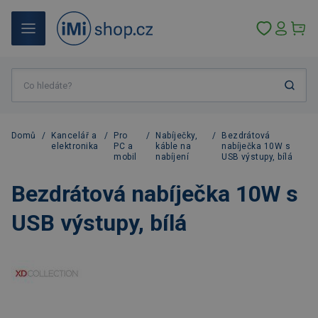
Domů
/
Kancelář a
/
Pro
/
Nabíječky,
/
Bezdrátová
elektronika
PC a
káble na
nabíječka 10W s
mobil
nabíjení
USB výstupy, bílá
Bezdrátová nabíječka 10W s
USB výstupy, bílá