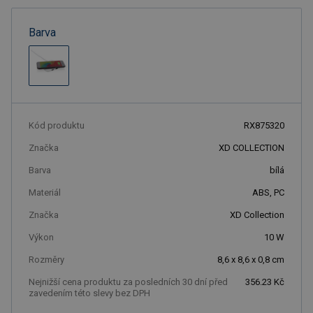
Barva
Kód produktu
RX875320
Značka
XD COLLECTION
Barva
bílá
Materiál
ABS, PC
Značka
XD Collection
Výkon
10
W
Rozměry
8,6 x 8,6 x 0,8 cm
Nejnižší cena produktu za posledních 30 dní před
356.23 Kč
zavedením této slevy bez DPH