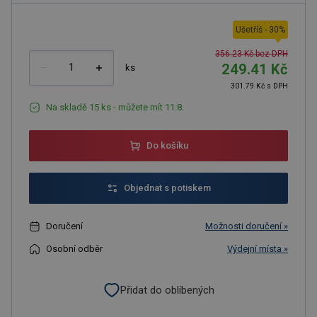
Ušetříš
-
30
%
356.23 Kč bez DPH
249.41 Kč
ks
301.79 Kč s DPH
Na skladě 15 ks - můžete mít 11.8.
Do košíku
Objednat s potiskem
Doručení
Možnosti doručení »
Osobní odběr
Výdejní místa »
Přidat do oblíbených