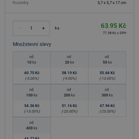
Rozměry
5,7 x 5,7 x 17 cm
63.95 Kč
ks
77.38 Kč s DPH
Množstevní slevy
od
od
od
10
ks
20
ks
50
ks
60.75 Kč
58.19 Kč
55.64 Kč
(-
5.00
%)
(-
9.00
%)
(-
13.00
%)
od
od
od
100
ks
200
ks
300
ks
54.36 Kč
51.16 Kč
47.96 Kč
(-
15.00
%)
(-
20.00
%)
(-
25.00
%)
od
400
ks
44.77 Kč