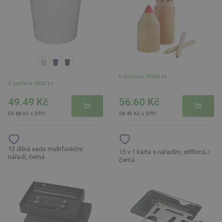
U partnera 19369 ks
U partnera 6955 ks
49.49 Kč
56.60 Kč
59.88 Kč s DPH
68.49 Kč s DPH
13 dílná sada multifunkční
15 v 1 karta s nářadím, stříbrná /
nářadí, černá
černá