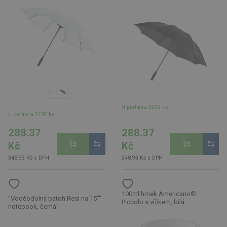
U partnera 3299 ks
U partnera 1747 ks
288.37
288.37
Kč
Kč
348.93 Kč s DPH
348.93 Kč s DPH
100ml hrnek Americano®
"Voděodolný batoh Resi na 15""
Piccolo s víčkem, bílá
notebook, černá"