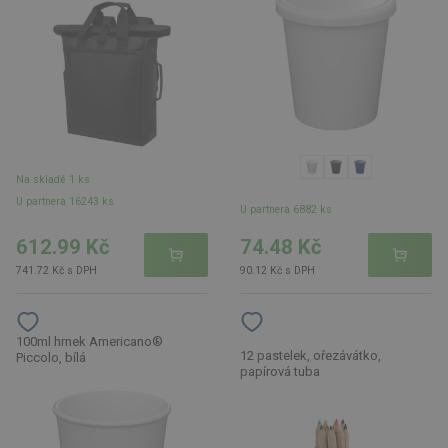
Na skladě 1 ks
U partnera 16243 ks
U partnera 6882 ks
612.99 Kč
74.48 Kč
741.72 Kč s DPH
90.12 Kč s DPH
100ml hrnek Americano®
12 pastelek, ořezávátko,
Piccolo, bílá
papírová tuba