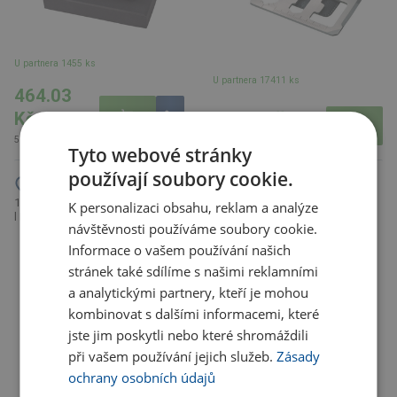
U partnera 1455 ks
U partnera 17411 ks
464.03
24.99 Kč
Kč
30.24 Kč s DPH
561.48 Kč s DPH
Tyto webové stránky
používají soubory cookie.
15,6" GRS RPET roll top batoh 18
16 dílny kapsa první pomoci na
K personalizaci obsahu, reklam a analýze
l Byron, hnědá Oatmeal
klíčenku Valdemar, černá
návštěvnosti používáme soubory cookie.
Informace o vašem používání našich
stránek také sdílíme s našimi reklamními
a analytickými partnery, kteří je mohou
kombinovat s dalšími informacemi, které
jste jim poskytli nebo které shromáždili
při vašem používání jejich služeb.
Zásady
ochrany osobních údajů