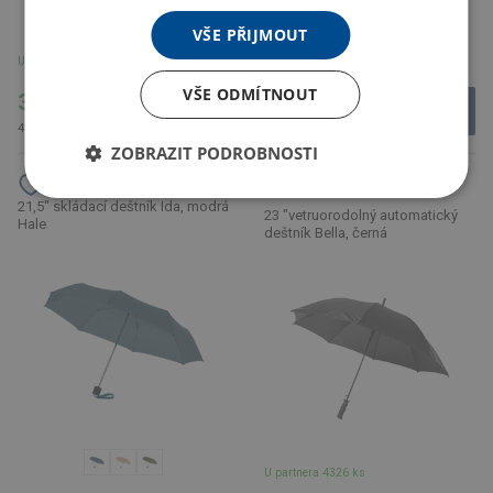
VŠE PŘIJMOUT
U partnera 907 ks
U partnera 7432 ks
VŠE ODMÍTNOUT
338.84 Kč
69.58 Kč
410.00 Kč s DPH
84.19 Kč s DPH
ZOBRAZIT PODROBNOSTI
21,5" skládací deštník Ida, modrá
23 "vetruorodolný automatický
Hale
deštník Bella, černá
U partnera 4326 ks