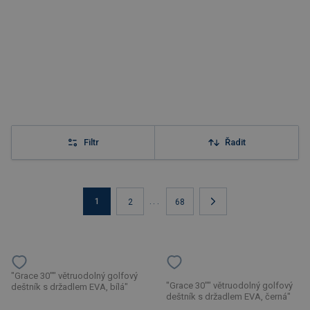
Filtr
Řadit
1
...
2
68
"Grace 30"" větruodolný golfový
"Grace 30"" větruodolný golfový
deštník s držadlem EVA, bílá"
deštník s držadlem EVA, černá"