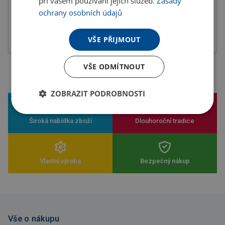
při vašem používání jejich služeb.
Zásady
ochrany osobních údajů
Novinky
Výprodej
VŠE PŘIJMOUT
VŠE ODMÍTNOUT
ZOBRAZIT PODROBNOSTI
Široká nabídka zboží
Dlouhoroční tradice
Vlastní výroba
Bezpečný nákup
Vše o nákupu