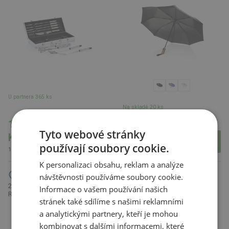
U partnera 365 ks
Na skladě 20 ks
U partnera 5414 ks
1 044.19
Tyto webové stránky
386.12 Kč
Kč
používají soubory cookie.
467.21 Kč s DPH
1 263.47 Kč s DPH
K personalizaci obsahu, reklam a analýze
návštěvnosti používáme soubory cookie.
21" deštník Yara s karabinou z
Informace o vašem používání našich
3-dílná souprava na grilování v
RPET AWARE™, hnědá béžová
hliníkovém kufříku
stránek také sdílíme s našimi reklamními
a analytickými partnery, kteří je mohou
kombinovat s dalšími informacemi, které