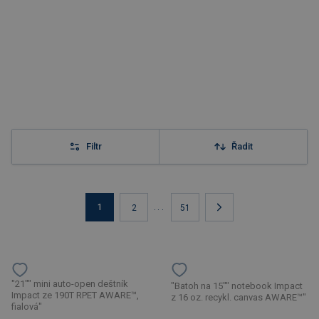
Filtr
Řadit
1
...
2
51
"21"" mini auto-open deštník
"Batoh na 15"" notebook Impact
Impact ze 190T RPET AWARE™,
z 16 oz. recykl. canvas AWARE™"
fialová"