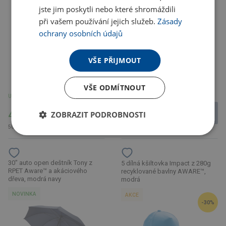
jste jim poskytli nebo které shromáždili
při vašem používání jejich služeb.
Zásady
ochrany osobních údajů
VŠE PŘIJMOUT
Není skladem
VŠE ODMÍTNOUT
U partnera 12 ks
595.60
416.01 Kč
Kč
ZOBRAZIT PODROBNOSTI
503.37 Kč s DPH
720.68 Kč s DPH
30" auto open deštník Tony z
5 dílná kšiltovka Impact z 280g
RPET Aware™ a akáciového
recyklované bavlny AWARE™,
dřeva, modrá navy
modrá
NOVINKA
AKCE
-30%