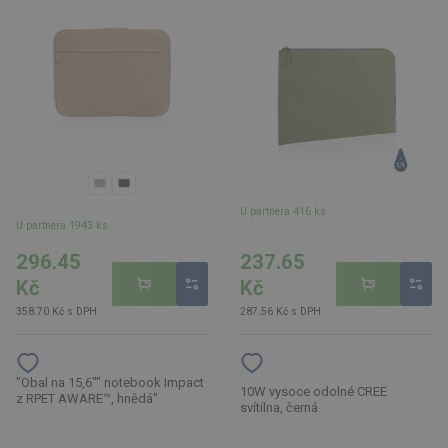
U partnera 416 ks
U partnera 1943 ks
296.45
237.65
Kč
Kč
358.70 Kč s DPH
287.56 Kč s DPH
"Obal na 15,6"" notebook Impact
10W vysoce odolné CREE
z RPET AWARE™, hnědá"
svítilna, černá