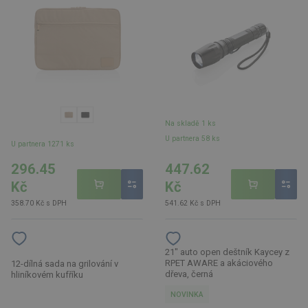
Na skladě 1 ks
U partnera 58 ks
U partnera 1271 ks
296.45
447.62
Kč
Kč
358.70 Kč s DPH
541.62 Kč s DPH
21" auto open deštník Kaycey z
RPET AWARE a akáciového
12-dílná sada na grilování v
dřeva, černá
hliníkovém kufříku
NOVINKA