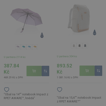
U partnera 304 ks
U partnera 2114 ks
893.52
387.84
Kč
Kč
1 081.16 Kč s DPH
469.29 Kč s DPH
"Obal na 14"" notebook Impact z
"Obal na 15,6"" notebook Impact
RPET AWARE™, hnědá"
z RPET AWARE™"