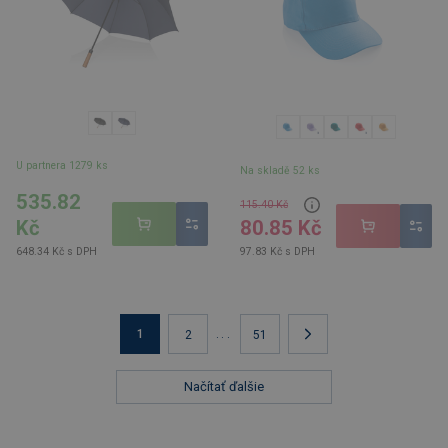
U partnera 1279 ks
Na skladě 52 ks
535.82
115.40 Kč
80.85 Kč
Kč
97.83 Kč s DPH
648.34 Kč s DPH
1
...
2
51
Načítať ďalšie