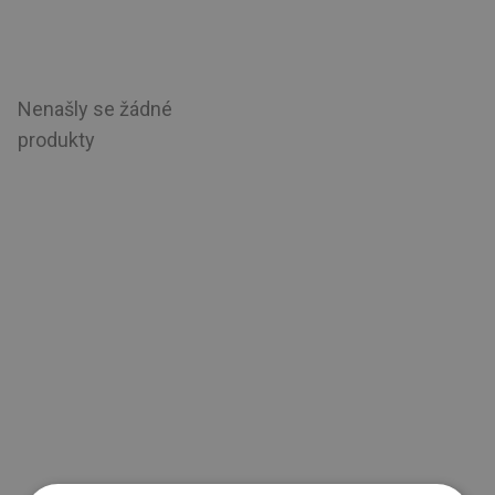
Nenašly se žádné
produkty