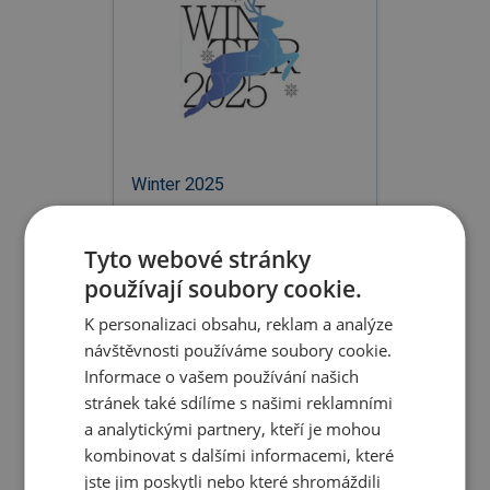
Winter 2025
Tyto webové stránky
18.09.2025
Katalogy
používají soubory cookie.
K personalizaci obsahu, reklam a analýze
návštěvnosti používáme soubory cookie.
Informace o vašem používání našich
stránek také sdílíme s našimi reklamními
a analytickými partnery, kteří je mohou
kombinovat s dalšími informacemi, které
jste jim poskytli nebo které shromáždili