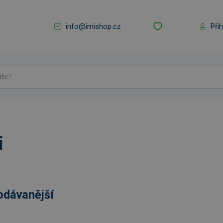
info@imishop.cz
Při
i
odávanější