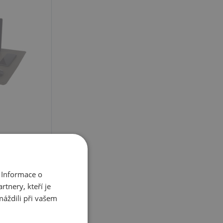
o košíku
 Informace o
tnery, kteří je
máždili při vašem