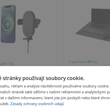
U partnera 480 ks
ladě 1 ks
271.46 Kč
30.72 Kč
D
Do košíku
 stránky používají soubory cookie.
328.47 Kč s DPH
17 Kč s DPH
obsahu, reklam a analýze návštěvnosti používáme soubory cookie.
ašich stránek také sdílíme s našimi reklamními a analytickými par
 s dalšími informacemi, které jste jim poskytli nebo které shro
služeb.
Zásady ochrany osobních údajů