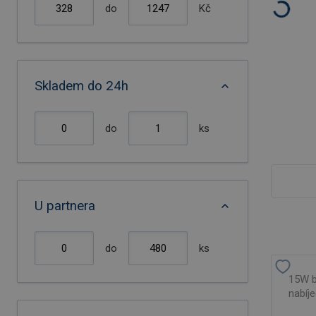
do
Kč
Skladem do 24h
do
ks
U partnera
do
ks
15W b
nabíje