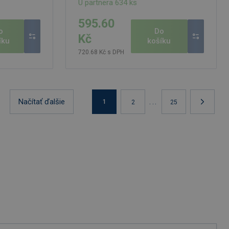
U partnera 634 ks
595.60
o
Do
Kč
íku
košíku
720.68 Kč s DPH
Načítať ďalšie
...
1
2
25