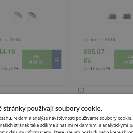
tnera 384 ks
U partnera 514 ks
44.19
805.07
Do
D
Kč
košíku
koší
47 Kč s DPH
974.13 Kč s DPH
 VINGA Bermond z RCS
Batoh VINGA Sloane RP
lované PU, hnědá
 stránky používají soubory cookie.
obsahu, reklam a analýze návštěvnosti používáme soubory cookie.
ašich stránek také sdílíme s našimi reklamními a analytickými par
 s dalšími informacemi, které jste jim poskytli nebo které shro