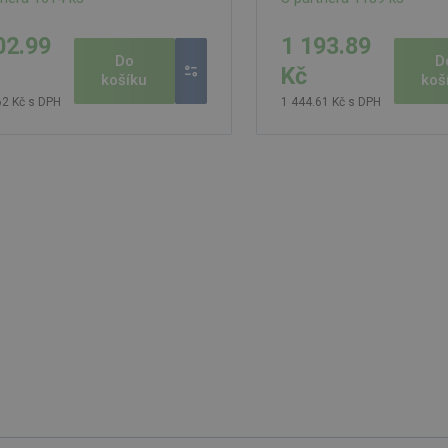
02.99
1 193.89
Do
D
Kč
košíku
koš
62 Kč s DPH
1 444.61 Kč s DPH