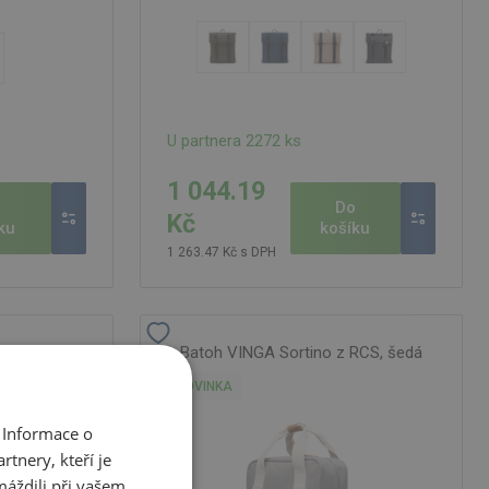
U partnera 2272 ks
1 044.19
o
Do
Kč
ku
košíku
1 263.47 Kč s DPH
ET, hnědá
Batoh VINGA Sortino z RCS, šedá
NOVINKA
 Informace o
tnery, kteří je
máždili při vašem