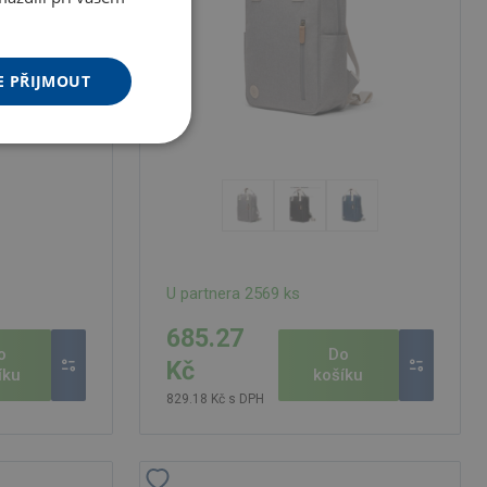
E PŘIJMOUT
U partnera 2569 ks
685.27
o
Do
Kč
íku
košíku
829.18 Kč s DPH