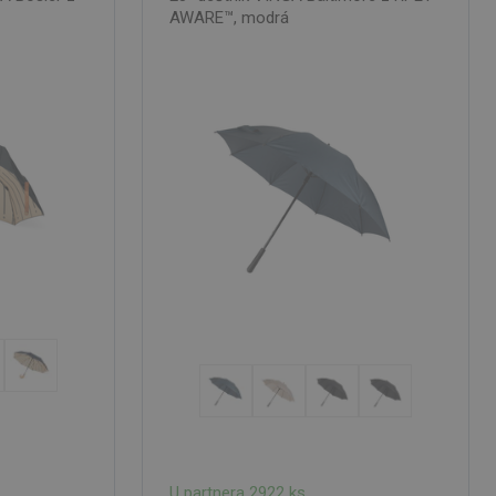
AWARE™, modrá
U partnera 2922 ks