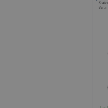
Brašn
Balti
U par