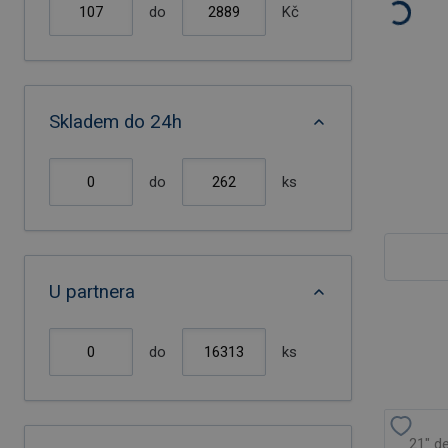
do
Kč
Skladem do 24h
do
ks
U partnera
do
ks
21" d