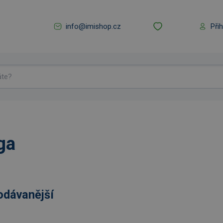
info@imishop.cz
Při
ga
odávanější