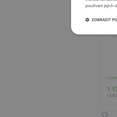
používání jejich 
ZOBRAZIT P
U par
1 1
1 370.