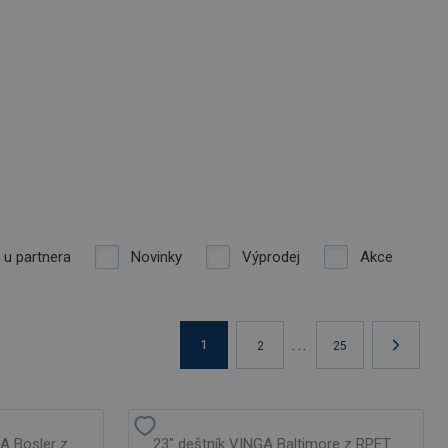
 u partnera
Novinky
Výprodej
Akce
...
1
2
25
GA Bosler z
23" deštník VINGA Baltimore z RPET