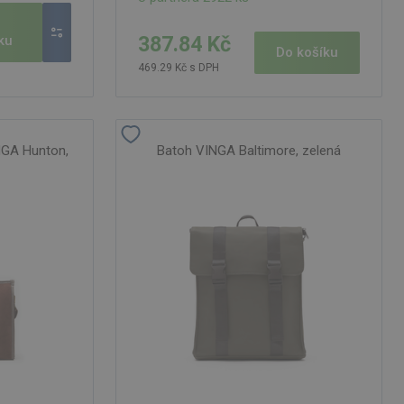
o
387.84 Kč
ku
Do košíku
469.29 Kč s DPH
NGA Hunton,
Batoh VINGA Baltimore, zelená