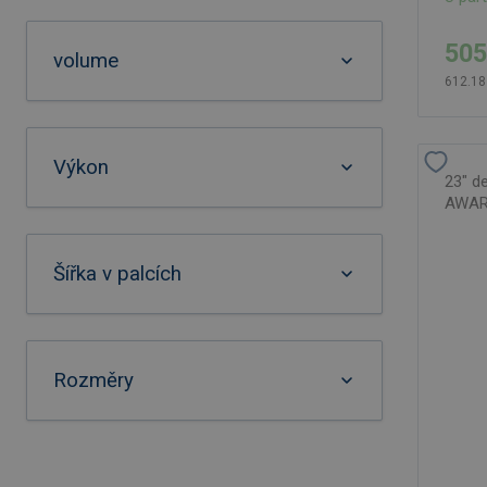
505
volume
612.18
Výkon
23" d
AWARE
Šířka v palcích
Rozměry