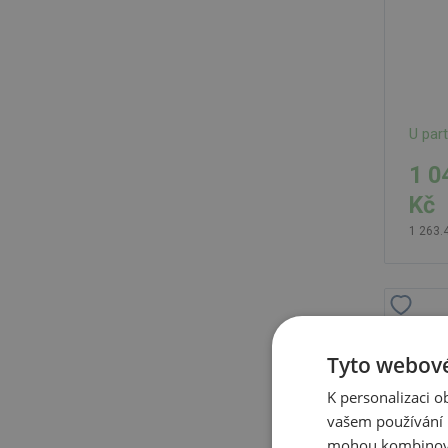
U par
1 0
Kč
1 263.
Batoh
recyk
Tyto webové
K personalizaci 
vašem používání n
mohou kombinovat