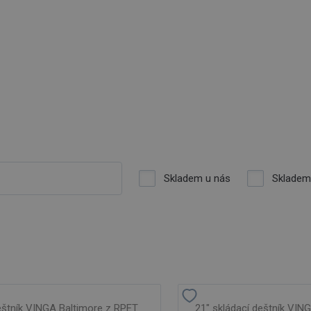
Skladem u nás
Skladem
eštník VINGA Baltimore z RPET
21" skládací deštník VIN