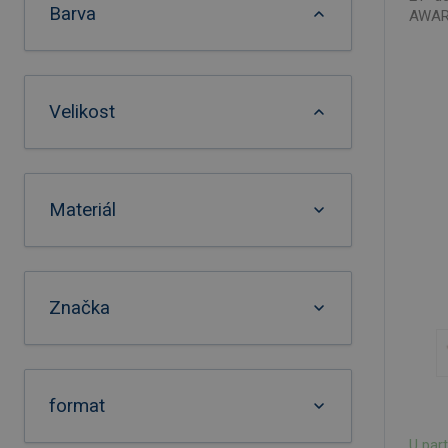
Barva
AWARE
Velikost
Materiál
Značka
format
U par