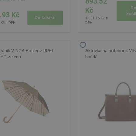
893.52
D
Kč
.93 Kč
koší
Do košíku
1 081.16 Kč s
 Kč s DPH
DPH
eštník VINGA Bosler z RPET
Aktovka na notebook VI
™, zelená
hnědá