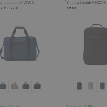
a na notebook VINGA
Cestovní batoh VINGA Ba
more, modrá
černá
tnera 1614 ks
U partnera 1189 ks