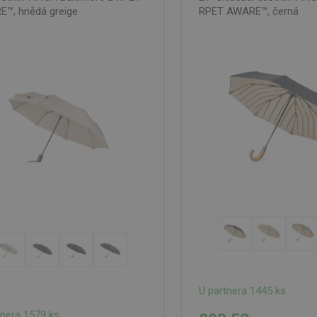
™, hnědá greige
RPET AWARE™, černá
U partnera 1445 ks
tnera 1579 ks