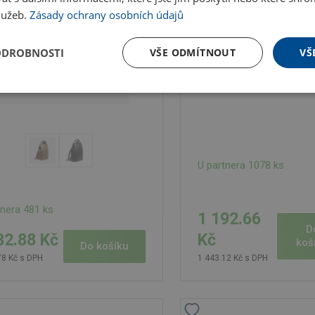
služeb.
Zásady ochrany osobních údajů
ODROBNOSTI
VŠE ODMÍTNOUT
VŠ
U partnera 1078 ks
tnera 481 ks
1 192.66
D
Kč
32.88 Kč
koš
Do košíku
1 443.12 Kč s DPH
78 Kč s DPH