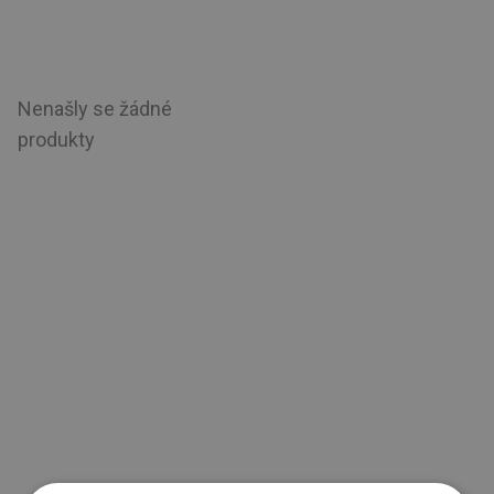
Nenašly se žádné
produkty