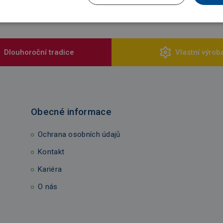
Dlouhoroční tradice
Vlastní výrob
Obecné informace
Ochrana osobních údajů
Kontakt
Kariéra
O nás