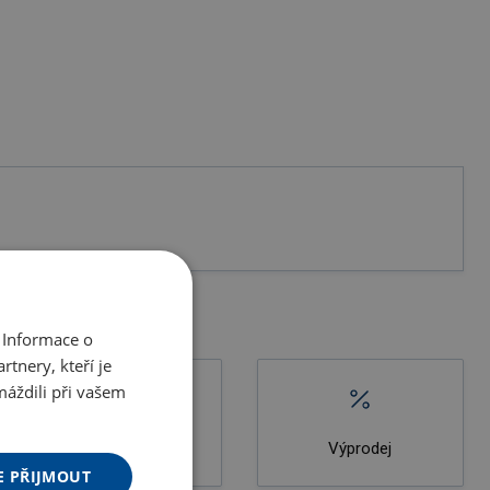
 Informace o
tnery, kteří je
máždili při vašem
Novinky
Výprodej
E PŘIJMOUT