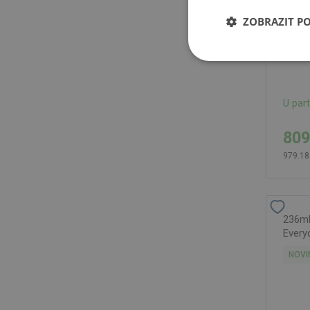
ZOBRAZIT P
U par
809
979.18
236ml 
Every
NOVI