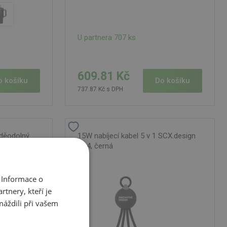
U partnera 707 ks
609.81 Kč
Do košíku
o košíku
737.87 Kč s DPH
oděodolný
15W nabíjecí kabel 5 v 1 SCX.design
23 l, černá
C14, černá
 Informace o
tnery, kteří je
máždili při vašem