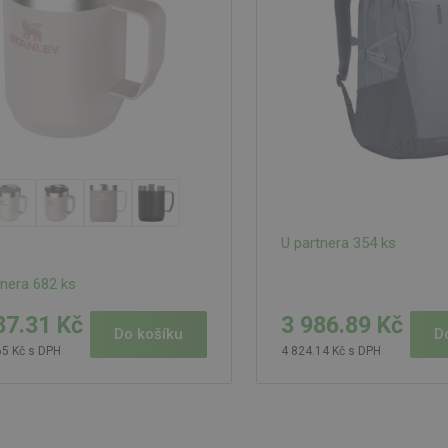
U partnera 354 ks
tnera 682 ks
3 986.89 Kč
87.31 Kč
D
Do košíku
4 824.14 Kč s DPH
65 Kč s DPH