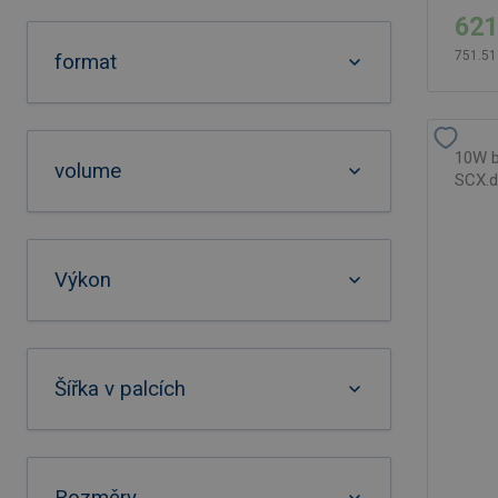
621
751.51
format
10W be
volume
SCX.d
Výkon
Šířka v palcích