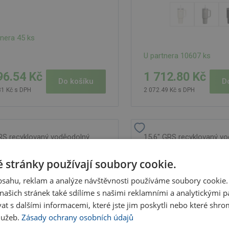
tnera 45 ks
U partnera 10607 ks
96.54 Kč
1 712.80 Kč
Do košíku
D
81 Kč s DPH
2 072.49 Kč s DPH
RS recyklovaný voděodolný
15,6" GRS recyklovaný v
 Aqua na notebook, 21 l, černá
batoh Aqua na notebook, 
 stránky používají soubory cookie.
obsahu, reklam a analýze návštěvnosti používáme soubory cookie.
ašich stránek také sdílíme s našimi reklamními a analytickými par
 s dalšími informacemi, které jste jim poskytli nebo které shro
služeb.
Zásady ochrany osobních údajů