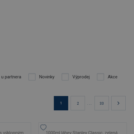
 u partnera
Novinky
Výprodej
Akce
...
1
2
33
 s výklopným
1000ml láhev Stanley Classic, zelená