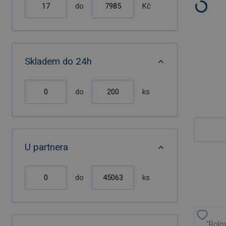
do
Kč
Skladem do 24h
do
ks
U partnera
do
ks
"Rolo