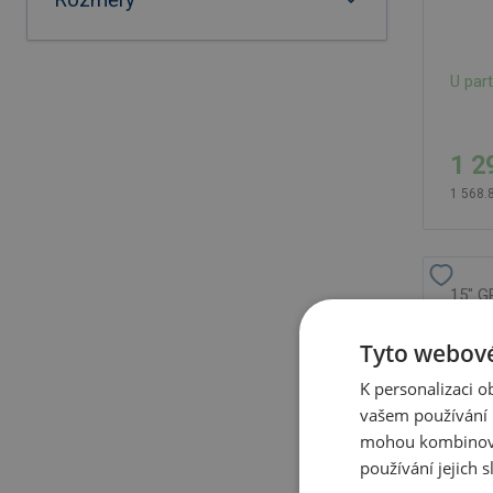
Rozměry
U par
1 2
1 568.
15" G
batoh
Tyto webové
K personalizaci 
vašem používání n
mohou kombinovat
používání jejich 