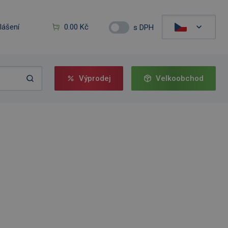
hlášení
0.00 Kč
s DPH
Výprodej
Velkoobchod