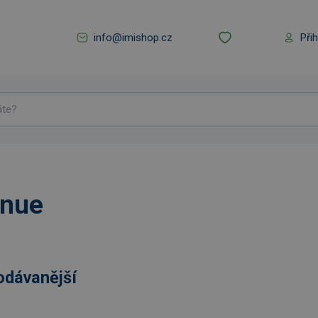
info@imishop.cz
Při
nue
odávanější