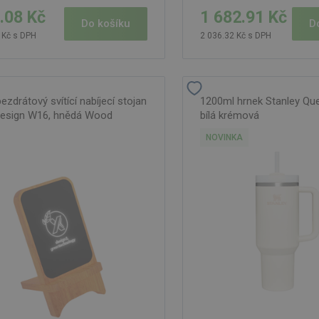
.08 Kč
1 682.91 Kč
Do košíku
D
 Kč s DPH
2 036.32 Kč s DPH
zdrátový svítící nabíjecí stojan
1200ml hrnek Stanley Que
esign W16, hnědá Wood
bílá krémová
NOVINKA