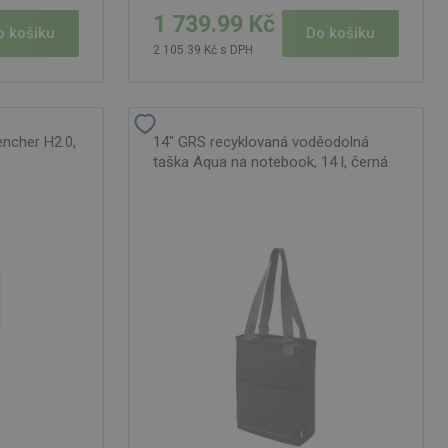
1 739.99 Kč
o košíku
Do košíku
2 105.39 Kč s DPH
ncher H2.0,
14" GRS recyklovaná voděodolná
taška Aqua na notebook, 14 l, černá