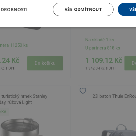
ODROBNOSTI
VŠE ODMÍTNOUT
VŠ
Na skladě 1 ks
tnera 11250 ks
U partnera 818 ks
.24 Kč
1 109.12 Kč
Do košíku
D
 Kč s DPH
1 342.04 Kč s DPH
turistický hrnek Stanley
23l batoh Thule EnRo
day, růžová Light
NKA