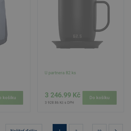
U partnera 82 ks
3 246.99 Kč
Do košíku
o košíku
3 928.86 Kč s DPH
Načítať ďalšie