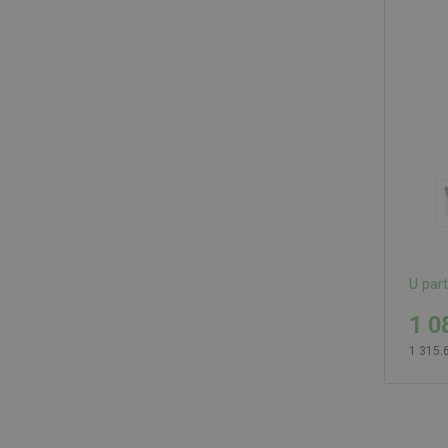
U par
1 0
1 315.