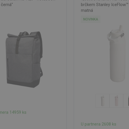
 černá"
brčkem Stanley IceFlow™ 2
matná
NOVINKA
tnera 14959 ks
U partnera 2608 ks