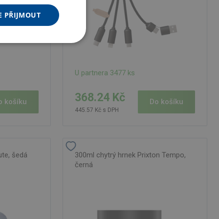
E PŘIJMOUT
U partnera 3477 ks
368.24 Kč
o košíku
Do košíku
445.57 Kč s DPH
ute, šedá
300ml chytrý hrnek Prixton Tempo,
černá