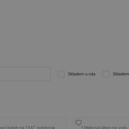
Skladem u nás
Skladem
vací batoh na 15,6"" notebook
1,06litrová láhev na vodu