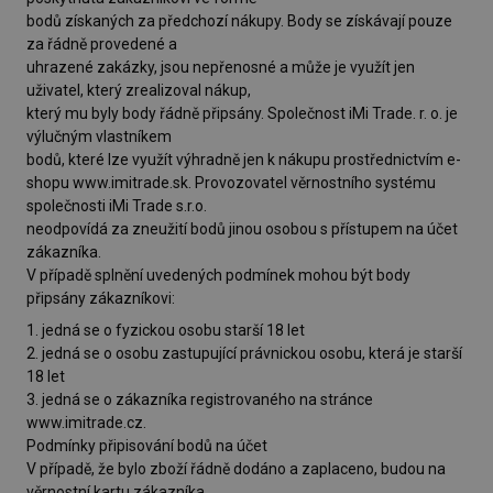
bodů získaných za předchozí nákupy. Body se získávají pouze
za řádně provedené a
uhrazené zakázky, jsou nepřenosné a může je využít jen
uživatel, který zrealizoval nákup,
který mu byly body řádně připsány. Společnost iMi Trade. r. o. je
výlučným vlastníkem
bodů, které lze využít výhradně jen k nákupu prostřednictvím e-
shopu www.imitrade.sk. Provozovatel věrnostního systému
společnosti iMi Trade s.r.o.
neodpovídá za zneužití bodů jinou osobou s přístupem na účet
zákazníka.
V případě splnění uvedených podmínek mohou být body
připsány zákazníkovi:
1. jedná se o fyzickou osobu starší 18 let
2. jedná se o osobu zastupující právnickou osobu, která je starší
18 let
3. jedná se o zákazníka registrovaného na stránce
www.imitrade.cz.
Podmínky připisování bodů na účet
V případě, že bylo zboží řádně dodáno a zaplaceno, budou na
věrnostní kartu zákazníka