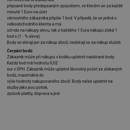
připsané body předepsaným způsobem, ve kterém se za každé
minuté 1 Euro na účet
věrnostního zákazníka připíše 1 bod. V případě, že se jedná o
velkoobchodního klienta a má
od nás na nákupy slevu, tak z každého 1 Eura nákupu získá 1
bod x (1 - % sleva).
Body se sbírají jen za nákup zboží, nesbírají se za nákup služeb.
Čerpání bodů
Zákazník může při nákupu v košíku uplatnit nasbírané body.
Každý bod má hodnotu 0,02
eur s DPH. Zákazník může uplatnit libovolný počet ze získaných
bodů, maximálně do
výše hodnoty nakupovaného zboží. Body nelze uplatnit na
služby jako jsou potisk,
způsob platby, doprava a jiné.