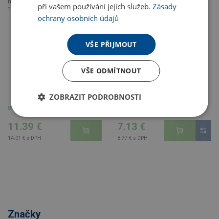
multifunkčný nástroj Anderson s
magnetom zn.Stac
při vašem používání jejich služeb.
Zásady
12 funkciami, prírodná
ochrany osobních údajů
VŠE PŘIJMOUT
VŠE ODMÍTNOUT
ZOBRAZIT PODROBNOSTI
U partnera 5893 ks
U partnera 2221 ks
11.39 €
7.13 €
14.01 € s DPH
8.77 € s DPH
Značky