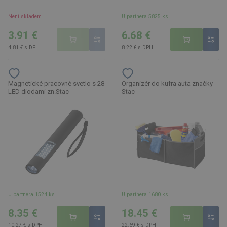
Není skladem
U partnera 5825 ks
3.91 €
6.68 €
4.81 € s DPH
8.22 € s DPH
Magnetické pracovné svetlo s 28
Organizér do kufra auta značky
LED diodami zn.Stac
Stac
U partnera 1524 ks
U partnera 1680 ks
8.35 €
18.45 €
10.27 € s DPH
22.69 € s DPH