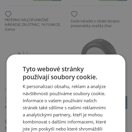
PATERNO MULTIFUNKČNÉ
Sada náradia v obale dizajnu
NÁRADIE ZN.STRAC, 16 FUNKCIÍ,
pneumatiky značky Stac
čierna
Tyto webové stránky
používají soubory cookie.
K personalizaci obsahu, reklam a analýze
U partnera 2584 ks
U partnera 6623 ks
návštěvnosti používáme soubory cookie.
7.24 €
12.43 €
Informace o vašem používání našich
stránek také sdílíme s našimi reklamními
8.91 € s DPH
15.29 € s DPH
a analytickými partnery, kteří je mohou
kombinovat s dalšími informacemi, které
jste jim poskytli nebo které shromáždili
Stredne veľký drevený
Teleskopická baterka s