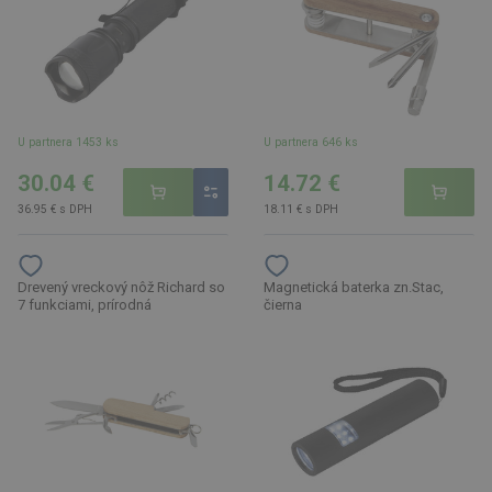
U partnera 1453 ks
U partnera 646 ks
30.04 €
14.72 €
36.95 € s DPH
18.11 € s DPH
Drevený vreckový nôž Richard so
Magnetická baterka zn.Stac,
7 funkciami, prírodná
čierna