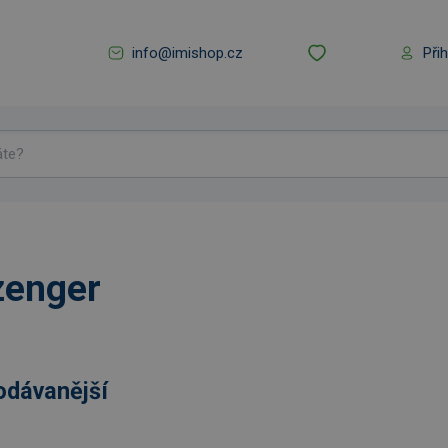
info@imishop.cz
Při
zenger
odávanější