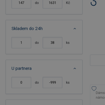
do
Kč
Skladem do 24h
do
ks
U partnera
do
ks
Dámsk
námoř