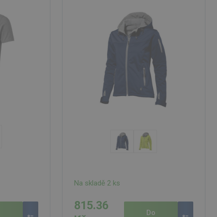
Na skladě 2 ks
815.36
o
Do