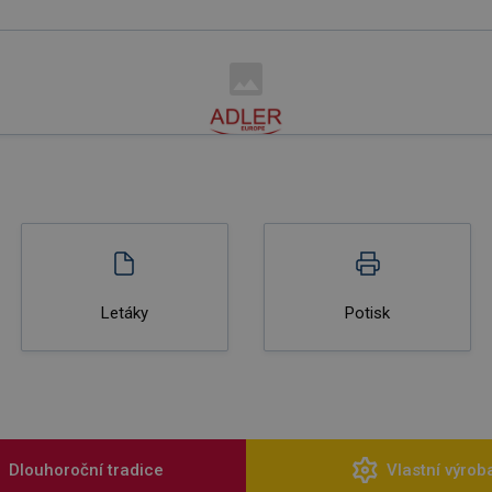
Letáky
Potisk
Dlouhoroční tradice
Vlastní výrob