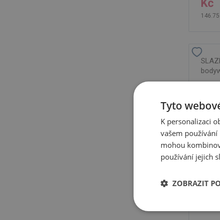
Kč
146.75
SLAZ
body
Tyto webové
K personalizaci 
vašem používání n
mohou kombinovat
používání jejich 
ZOBRAZIT P