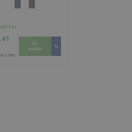
ladě 6 ks
.41
Do
košíku
 Kč s DPH