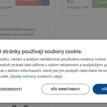
Kč
koší
 Kč s DPH
262.65 Kč s DPH
ENGER MIXED Doubles
warmer nám.modrá M
 stránky používají soubory cookie.
obsahu, reklam a analýze návštěvnosti používáme soubory cookie.
ašich stránek také sdílíme s našimi reklamními a analytickými par
 s dalšími informacemi, které jste jim poskytli nebo které shro
služeb.
Zásady ochrany osobních údajů
ODROBNOSTI
VŠE ODMÍTNOUT
VŠ