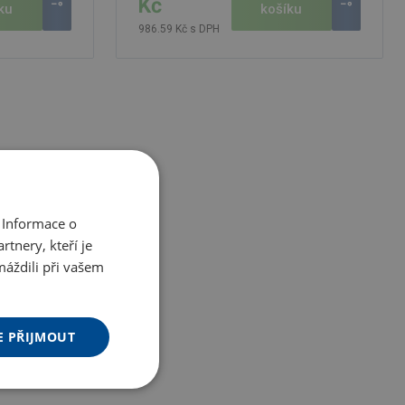
Kč
ku
košíku
986.59 Kč s DPH
 Informace o
tnery, kteří je
máždili při vašem
E PŘIJMOUT