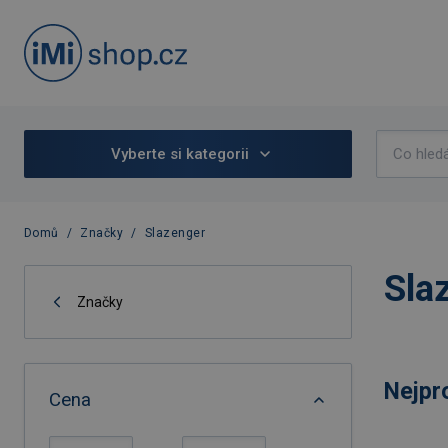
Vyberte si kategorii
Domů
/
Značky
/
Slazenger
Sla
Značky
Nejpr
Cena