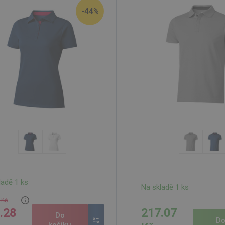
-44%
ladě 1 ks
Na skladě 1 ks
 Kč
.28
217.07
Do
D
košíku