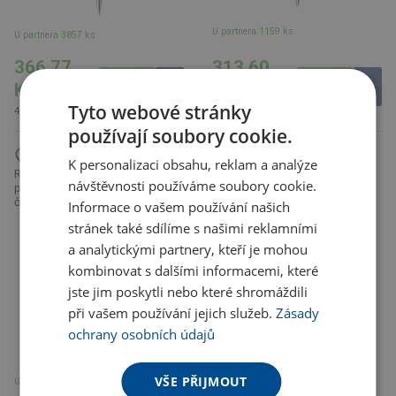
U partnera 1159 ks
U partnera 3857 ks
366.77
313.60
Kč
Kč
Tyto webové stránky
443.79 Kč s DPH
379.46 Kč s DPH
používají soubory cookie.
K personalizaci obsahu, reklam a analýze
ROCHESTER kovové kuličkové
WRITER konferenční desky A4,
návštěvnosti používáme soubory cookie.
pero značky CHARLES DICKENS,
značka Charles Dickens
černá
Informace o vašem používání našich
stránek také sdílíme s našimi reklamními
a analytickými partnery, kteří je mohou
kombinovat s dalšími informacemi, které
jste jim poskytli nebo které shromáždili
při vašem používání jejich služeb.
Zásady
ochrany osobních údajů
U partnera 212 ks
VŠE PŘIJMOUT
U partnera 1691 ks