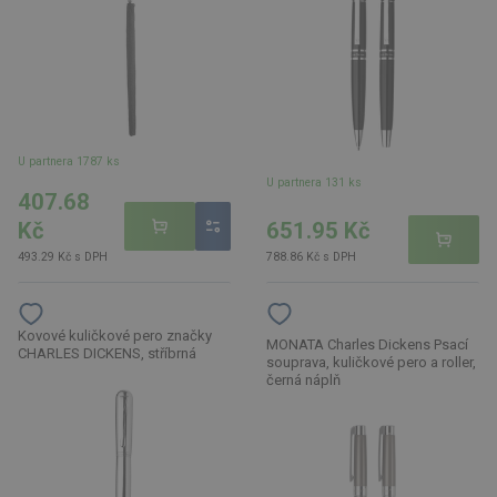
U partnera 1787 ks
U partnera 131 ks
407.68
651.95 Kč
Kč
788.86 Kč s DPH
493.29 Kč s DPH
Kovové kuličkové pero značky
MONATA Charles Dickens Psací
CHARLES DICKENS, stříbrná
souprava, kuličkové pero a roller,
černá náplň