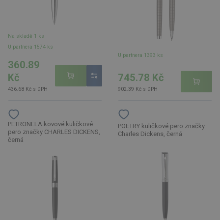
Na skladě 1 ks
U partnera 1574 ks
U partnera 1393 ks
360.89
745.78 Kč
Kč
902.39 Kč s DPH
436.68 Kč s DPH
PETRONELA kovové kuličkové
POETRY kuličkové pero značky
pero značky CHARLES DICKENS,
Charles Dickens, černá
černá