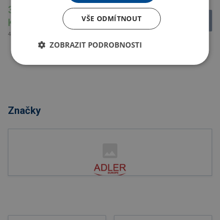
343.49
630.39
VŠE ODMÍTNOUT
Kč
Kč
415.62 Kč s DPH
762.77 Kč s DPH
ZOBRAZIT PODROBNOSTI
Značky