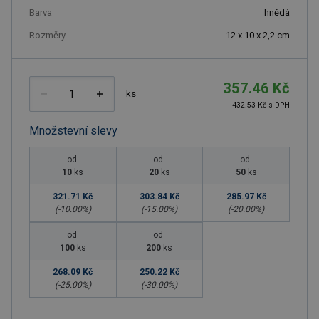
Barva
hnědá
Rozměry
12 x 10 x 2,2 cm
357.46 Kč
ks
432.53 Kč s DPH
Množstevní slevy
od
od
od
10
ks
20
ks
50
ks
321.71 Kč
303.84 Kč
285.97 Kč
(-
10.00
%)
(-
15.00
%)
(-
20.00
%)
od
od
100
ks
200
ks
268.09 Kč
250.22 Kč
(-
25.00
%)
(-
30.00
%)