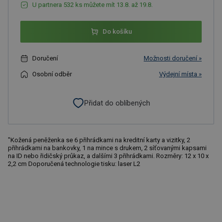
U partnera 532 ks můžete mít 13.8. až 19.8.
Do košíku
Doručení
Možnosti doručení »
Osobní odběr
Výdejní místa »
Přidat do oblíbených
"Kožená peněženka se 6 přihrádkami na kreditní karty a vizitky, 2
přihrádkami na bankovky, 1 na mince s drukem, 2 síťovanými kapsami
na ID nebo řidičský průkaz, a dalšími 3 přihrádkami. Rozměry: 12 x 10 x
2,2 cm Doporučená technologie tisku: laser L2