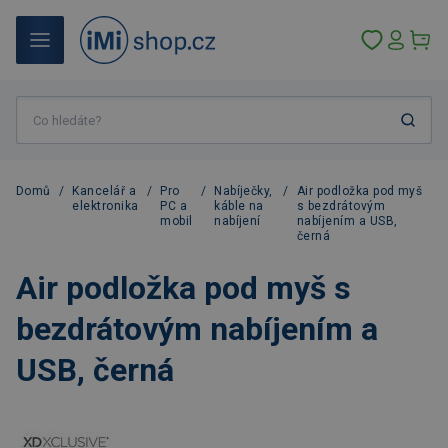
Domů
/
Kancelář a
/
Pro
/
Nabíječky,
/
Air podložka pod myš
elektronika
PC a
káble na
s bezdrátovým
mobil
nabíjení
nabíjením a USB,
černá
Air podložka pod myš s
bezdrátovým nabíjením a
USB, černá