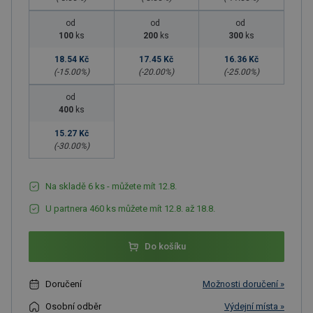
od
od
od
100
ks
200
ks
300
ks
18.54 Kč
17.45 Kč
16.36 Kč
(-
15.00
%)
(-
20.00
%)
(-
25.00
%)
od
400
ks
15.27 Kč
(-
30.00
%)
Na skladě 6 ks - můžete mít 12.8.
U partnera 460 ks můžete mít 12.8. až 18.8.
Do košíku
Doručení
Možnosti doručení »
Osobní odběr
Výdejní místa »