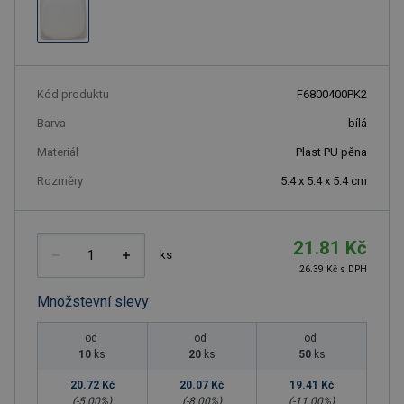
Kód produktu
F6800400PK2
Barva
bílá
Materiál
Plast PU pěna
Rozměry
5.4 x 5.4 x 5.4 cm
21.81 Kč
ks
26.39 Kč s DPH
Množstevní slevy
od
od
od
10
ks
20
ks
50
ks
20.72 Kč
20.07 Kč
19.41 Kč
(-
5.00
%)
(-
8.00
%)
(-
11.00
%)