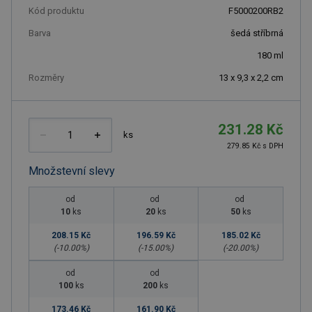
Kód produktu
F5000200RB2
Barva
šedá stříbrná
180
ml
Rozměry
13 x 9,3 x 2,2 cm
231.28 Kč
ks
279.85 Kč s DPH
Množstevní slevy
od
od
od
10
ks
20
ks
50
ks
208.15 Kč
196.59 Kč
185.02 Kč
(-
10.00
%)
(-
15.00
%)
(-
20.00
%)
od
od
100
ks
200
ks
173.46 Kč
161.90 Kč