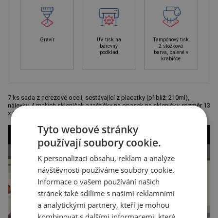
Gravír
UV tisk na
Tampónový tisk
barevný
2-složková
podklad
barva, balené v
krabičce
7 ks sada z nerezové oceli, sestávající z placatky (přibliž: 210ml),
nálevky, 4 malých skleniček a taštičky na opasek na skleničky, rozměr 13
x 9,3 x 2,2 cm
Tyto webové stránky
používají soubory cookie.
K personalizaci obsahu, reklam a analýze
návštěvnosti používáme soubory cookie.
Informace o vašem používání našich
stránek také sdílíme s našimi reklamními
a analytickými partnery, kteří je mohou
kombinovat s dalšími informacemi, které