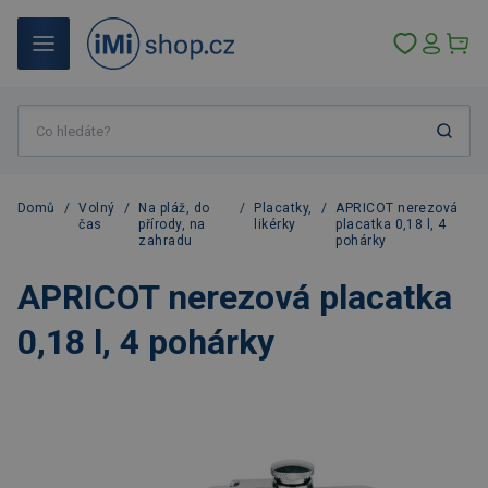
Domů
/
Volný
/
Na pláž, do
/
Placatky,
/
APRICOT nerezová
čas
přírody, na
likérky
placatka 0,18 l, 4
zahradu
pohárky
APRICOT nerezová placatka
0,18 l, 4 pohárky