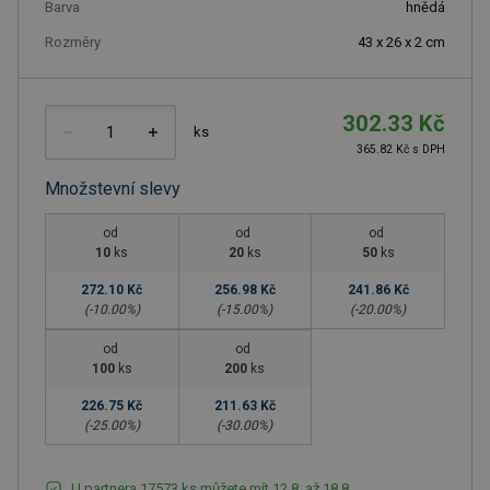
Barva
hnědá
Rozměry
43 x 26 x 2 cm
302.33 Kč
ks
365.82 Kč s DPH
Množstevní slevy
od
od
od
10
ks
20
ks
50
ks
272.10 Kč
256.98 Kč
241.86 Kč
(-
10.00
%)
(-
15.00
%)
(-
20.00
%)
od
od
100
ks
200
ks
226.75 Kč
211.63 Kč
(-
25.00
%)
(-
30.00
%)
U partnera 17573 ks můžete mít 12.8. až 18.8.