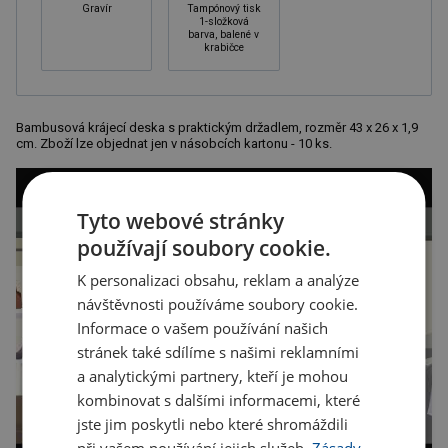
Gravír
Tampónový tisk
1-složková
barva, balené v
krabičce
Bambusová krájecí deska s praktickým držadlem, rozměr 43 x 26 x 1,9
cm. Zboží lze objednat jen v násobcích kartonu - 10 ks.
Tyto webové stránky
používají soubory cookie.
K personalizaci obsahu, reklam a analýze
návštěvnosti používáme soubory cookie.
Informace o vašem používání našich
stránek také sdílíme s našimi reklamními
a analytickými partnery, kteří je mohou
kombinovat s dalšími informacemi, které
jste jim poskytli nebo které shromáždili