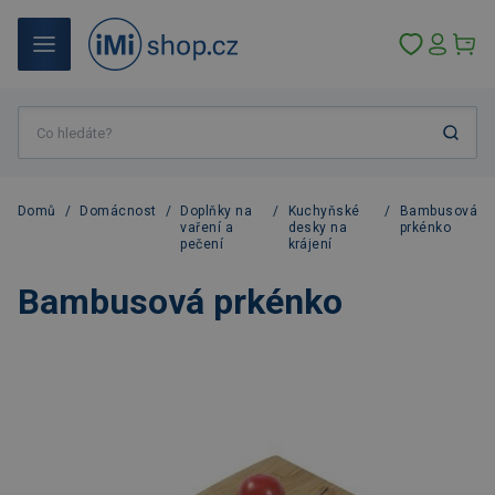
Domů
/
Domácnost
/
Doplňky na
/
Kuchyňské
/
Bambusová
vaření a
desky na
prkénko
pečení
krájení
Bambusová prkénko