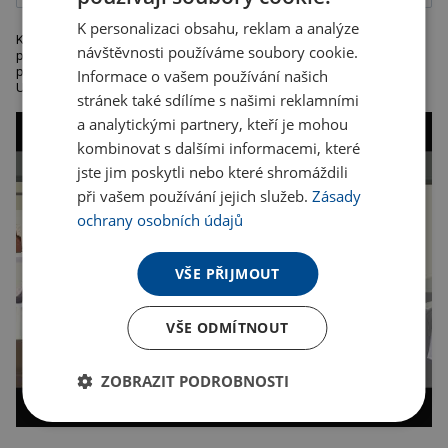
K personalizaci obsahu, reklam a analýze
Kuličkové pero vyrobeno z bambusu, kovové doplňky . Šetří životní
návštěvnosti používáme soubory cookie.
prostředí, černá náplň, barva hnědá, Rozměry 13,5 x 1,1 cm, Rozměr
potisku: 50x6mm. Doporučená technologie potisku: tamponový tisk B ,
Informace o vašem používání našich
UV tisk
stránek také sdílíme s našimi reklamními
a analytickými partnery, kteří je mohou
kombinovat s dalšími informacemi, které
jste jim poskytli nebo které shromáždili
při vašem používání jejich služeb.
Zásady
ochrany osobních údajů
VŠE PŘIJMOUT
VŠE ODMÍTNOUT
ZOBRAZIT PODROBNOSTI