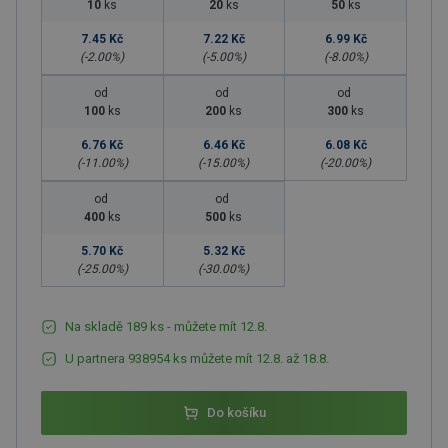
10
ks
20
ks
50
ks
7.45 Kč
7.22 Kč
6.99 Kč
(-
2.00
%)
(-
5.00
%)
(-
8.00
%)
od
od
od
100
ks
200
ks
300
ks
6.76 Kč
6.46 Kč
6.08 Kč
(-
11.00
%)
(-
15.00
%)
(-
20.00
%)
od
od
400
ks
500
ks
5.70 Kč
5.32 Kč
(-
25.00
%)
(-
30.00
%)
Na skladě 189 ks - můžete mít 12.8.
U partnera 938954 ks můžete mít 12.8. až 18.8.
Do košíku