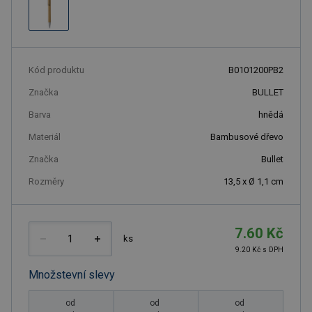
Kód produktu
B0101200PB2
Značka
BULLET
Barva
hnědá
Materiál
Bambusové dřevo
Značka
Bullet
Rozměry
13,5 x Ø 1,1 cm
7.60 Kč
ks
9.20 Kč s DPH
Množstevní slevy
od
od
od