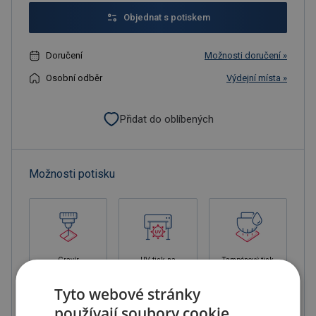
Objednat s potiskem
Doručení
Možnosti doručení »
Osobní odběr
Výdejní místa »
Přidat do oblíbených
Možnosti potisku
Gravír
UV tisk na
Tampónový tisk
barevný
1- složková
podklad
barva bez
balení
Tyto webové stránky
používají soubory cookie.