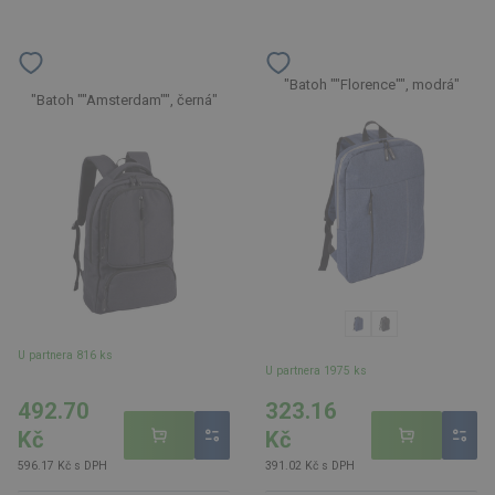
"Batoh ""Florence"", modrá"
"Batoh ""Amsterdam"", černá"
U partnera 816 ks
U partnera 1975 ks
492.70
323.16
Kč
Kč
596.17 Kč s DPH
391.02 Kč s DPH