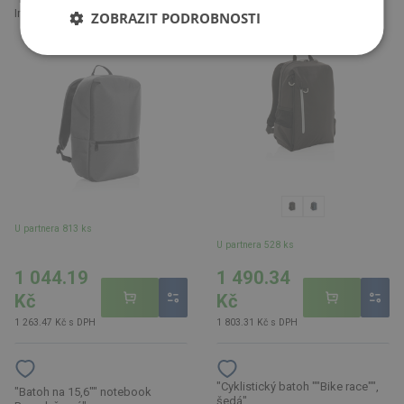
K226 bílá"
Impact z 1200D RPET AWARE™"
ZOBRAZIT PODROBNOSTI
U partnera 813 ks
U partnera 528 ks
1 044.19
1 490.34
Kč
Kč
1 263.47 Kč s DPH
1 803.31 Kč s DPH
"Cyklistický batoh ""Bike race"",
"Batoh na 15,6"" notebook
šedá"