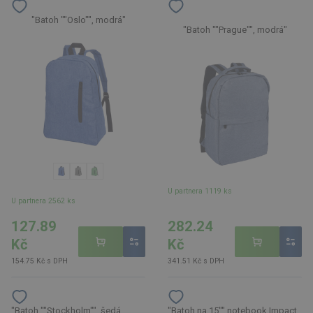
"Batoh ""Oslo"", modrá"
"Batoh ""Prague"", modrá"
U partnera 1119 ks
U partnera 2562 ks
127.89
282.24
Kč
Kč
154.75 Kč s DPH
341.51 Kč s DPH
"Batoh ""Stockholm"", šedá
"Batoh na 15"" notebook Impact