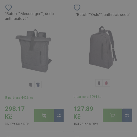
"Batoh ""Messenger"", šedá
"Batoh ""Oslo"", anthracit šedá"
anthracitová"
U partnera 1094 ks
U partnera 4426 ks
127.89
298.17
Kč
Kč
154.75 Kč s DPH
360.79 Kč s DPH