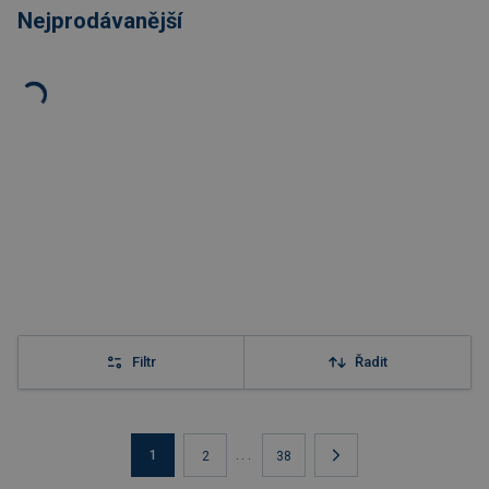
Nejprodávanější
Filtr
Řadit
1
...
2
38