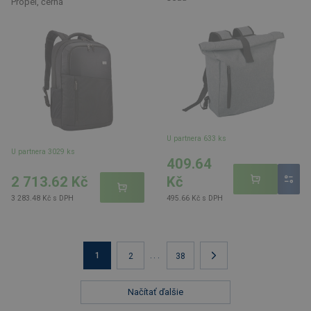
Propel, černá"
U partnera 633 ks
U partnera 3029 ks
409.64
2 713.62 Kč
Kč
3 283.48 Kč s DPH
495.66 Kč s DPH
1
...
2
38
Načítať ďalšie