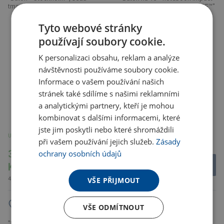
tmavá"
z 16 oz. recykl. canvas AWARE™"
Tyto webové stránky
používají soubory cookie.
K personalizaci obsahu, reklam a analýze
návštěvnosti používáme soubory cookie.
Informace o vašem používání našich
stránek také sdílíme s našimi reklamními
a analytickými partnery, kteří je mohou
kombinovat s dalšími informacemi, které
jste jim poskytli nebo které shromáždili
U partnera 2377 ks
U partnera 304 ks
při vašem používání jejich služeb.
Zásady
398.62
893.52
ochrany osobních údajů
Kč
Kč
482.33 Kč s DPH
VŠE PŘIJMOUT
1 081.16 Kč s DPH
VŠE ODMÍTNOUT
"Batoh na 15,6"" notebook Lima
Impact z RPET AWARE™, černá -
"Batoh na 15,6"" notebook