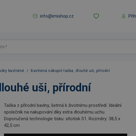
info@imishop.cz
Při
ašky bavlněné
/
Bavlněná nákupní taška, dlouhé uši, přírodní
louhé uši, přírodní
Taška z přírodní bavlny, šetrná k životnímu prostředí. Ideální
společník na nakupování díky extra dlouhému uchu.
Doporučená technologie tisku: sítotisk S1. Rozměry: 38,5 x
42,5 cm