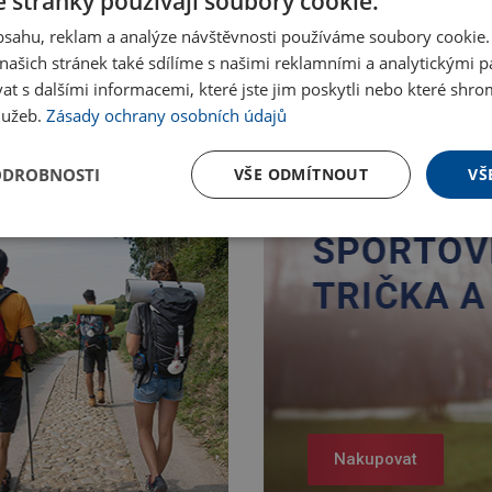
 stránky používají soubory cookie.
obsahu, reklam a analýze návštěvnosti používáme soubory cookie.
ašich stránek také sdílíme s našimi reklamními a analytickými par
 s dalšími informacemi, které jste jim poskytli nebo které shro
služeb.
Zásady ochrany osobních údajů
ODROBNOSTI
VŠE ODMÍTNOUT
VŠ
Nakupovat