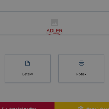
Letáky
Potisk
Dlouhoroční tradice
Vlastní výrob