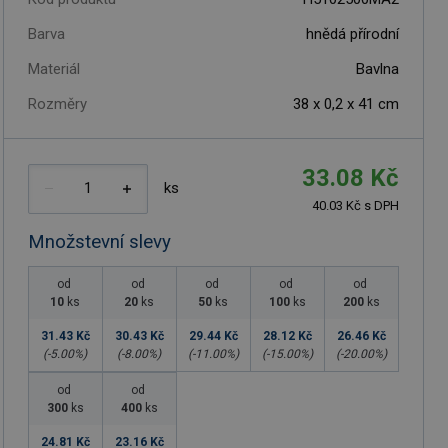
Barva
hnědá přírodní
Materiál
Bavlna
Rozměry
38 x 0,2 x 41 cm
33.08 Kč
ks
40.03 Kč s DPH
Množstevní slevy
od
od
od
od
od
10
ks
20
ks
50
ks
100
ks
200
ks
31.43 Kč
30.43 Kč
29.44 Kč
28.12 Kč
26.46 Kč
(-
5.00
%)
(-
8.00
%)
(-
11.00
%)
(-
15.00
%)
(-
20.00
%)
od
od
300
ks
400
ks
24.81 Kč
23.16 Kč