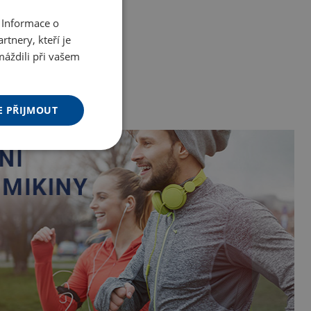
 Informace o
tnery, kteří je
máždili při vašem
E PŘIJMOUT