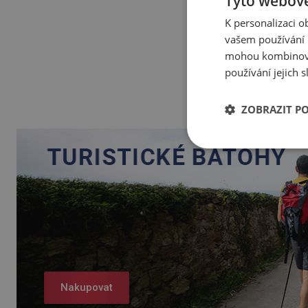
Tyto webové
K personalizaci 
vašem používání n
mohou kombinovat
používání jejich 
ZOBRAZIT P
Nakupovat