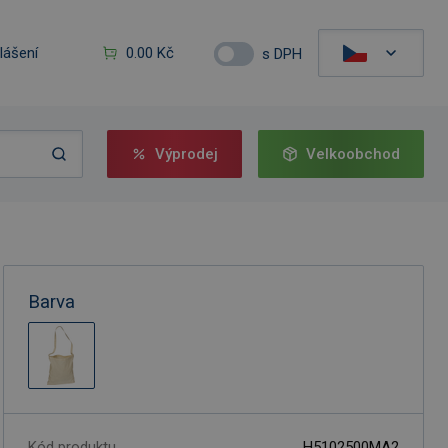
hlášení
0.00 Kč
s DPH
Výprodej
Velkoobchod
Barva
Kód produktu
H5102500MA2