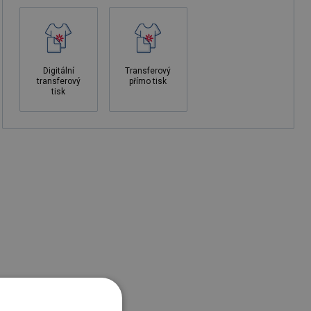
Digitální
Transferový
transferový
přímo tisk
tisk