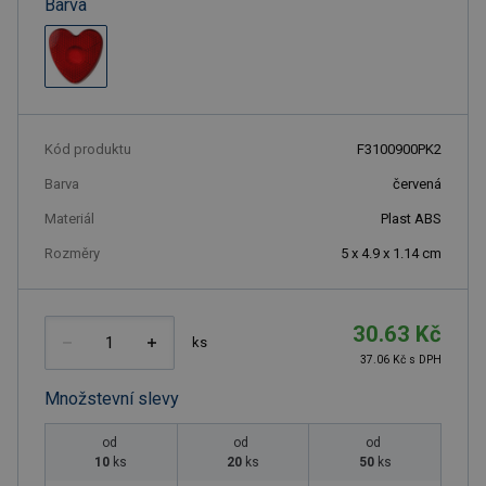
Barva
Kód produktu
F3100900PK2
Barva
červená
Materiál
Plast ABS
Rozměry
5 x 4.9 x 1.14 cm
30.63 Kč
ks
37.06 Kč s DPH
Množstevní slevy
od
od
od
10
ks
20
ks
50
ks