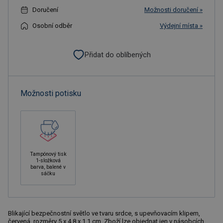
Doručení
Možnosti doručení »
Osobní odběr
Výdejní místa »
Přidat do oblíbených
Možnosti potisku
Tampónový tisk
1-složková
barva, balené v
sáčku
Blikající bezpečnostní světlo ve tvaru srdce, s upevňovacím klipem,
červená, rozměry 5 x 4,8 x 1,1 cm. Zboží lze objednat jen v násobcích