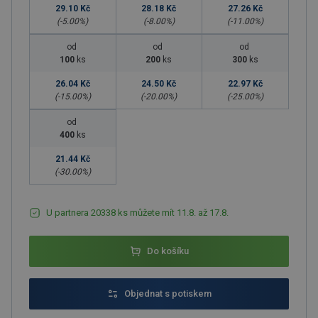
29.10 Kč
28.18 Kč
27.26 Kč
(-
5.00
%)
(-
8.00
%)
(-
11.00
%)
od
od
od
100
ks
200
ks
300
ks
26.04 Kč
24.50 Kč
22.97 Kč
(-
15.00
%)
(-
20.00
%)
(-
25.00
%)
od
400
ks
21.44 Kč
(-
30.00
%)
U partnera 20338 ks můžete mít 11.8. až 17.8.
Do košíku
Objednat s potiskem