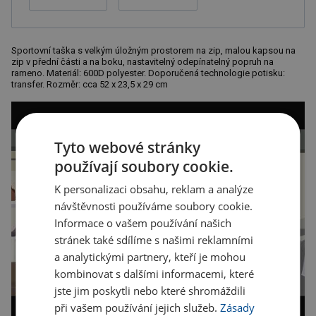
Sportovní taška s velkým úložným prostorem na zip, malou kapsou na
zip v přední části a na boku, nastavitelný odepínatelný popruh na
rameno. Materiál: 600D polyester. Doporučená technologie potisku:
transfer. Rozměr: cca 52 x 23,5 x 29 cm
Tyto webové stránky
používají soubory cookie.
K personalizaci obsahu, reklam a analýze
návštěvnosti používáme soubory cookie.
Informace o vašem používání našich
stránek také sdílíme s našimi reklamními
a analytickými partnery, kteří je mohou
kombinovat s dalšími informacemi, které
jste jim poskytli nebo které shromáždili
při vašem používání jejich služeb.
Zásady