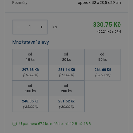
Rozměry
approx. 52 x 23,5 x 29 cm
330.75 Kč
ks
400.21 Kč s DPH
Množstevní slevy
od
od
od
10
ks
20
ks
50
ks
297.68 Kč
281.14 Kč
264.60 Kč
(-
10.00
%)
(-
15.00
%)
(-
20.00
%)
od
od
100
ks
200
ks
248.06 Kč
231.52 Kč
(-
25.00
%)
(-
30.00
%)
U partnera 674 ks můžete mít 12.8. až 18.8.