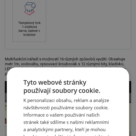
Tampónový tisk
1-složková
barva, balené v
krabičce
Multifunkční nářadí s možností 16 různých způsobů využití. Obsahuje
metr 1m, vodováhu, vysouvací šroubovák s 12 různými bity, kladívko,
LED baterku. Dodáváno v dárkové krabičce. Doporučená technologie
potisku: tamponový tisk C.
Tyto webové stránky
používají soubory cookie.
K personalizaci obsahu, reklam a analýze
návštěvnosti používáme soubory cookie.
Informace o vašem používání našich
stránek také sdílíme s našimi reklamními
a analytickými partnery, kteří je mohou