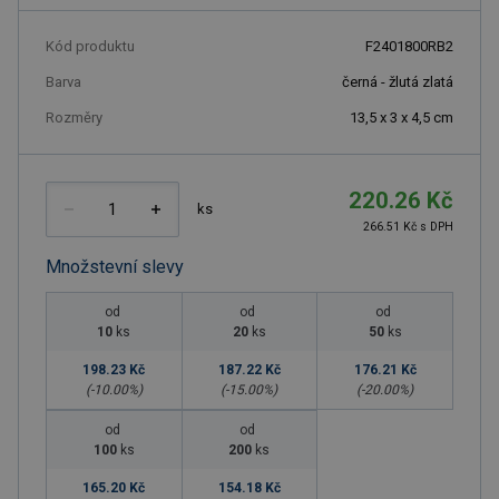
Kód produktu
F2401800RB2
Barva
černá - žlutá zlatá
Rozměry
13,5 x 3 x 4,5 cm
220.26 Kč
ks
266.51 Kč s DPH
Množstevní slevy
od
od
od
10
ks
20
ks
50
ks
198.23 Kč
187.22 Kč
176.21 Kč
(-
10.00
%)
(-
15.00
%)
(-
20.00
%)
od
od
100
ks
200
ks
165.20 Kč
154.18 Kč