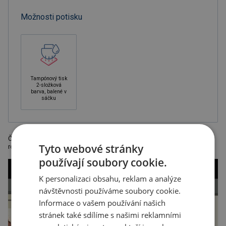
Možnosti potisku
Tampónový tisk
2-složková
barva, balené v
sáčku
Červená vonná svíčka s vůní vanilky v kovové plechovce ve tvaru srdce,
Tyto webové stránky
rozměr 5 x 5 x 2,4 cm.
používají soubory cookie.
K personalizaci obsahu, reklam a analýze
návštěvnosti používáme soubory cookie.
Informace o vašem používání našich
stránek také sdílíme s našimi reklamními