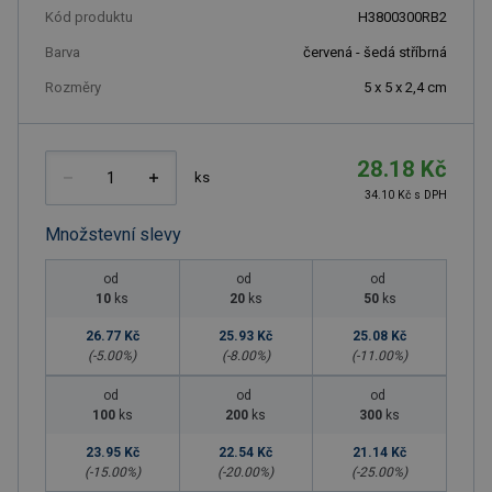
Kód produktu
H3800300RB2
Barva
červená - šedá stříbrná
Rozměry
5 x 5 x 2,4 cm
28.18 Kč
ks
34.10 Kč s DPH
Množstevní slevy
od
od
od
10
ks
20
ks
50
ks
26.77 Kč
25.93 Kč
25.08 Kč
(-
5.00
%)
(-
8.00
%)
(-
11.00
%)
od
od
od
100
ks
200
ks
300
ks
23.95 Kč
22.54 Kč
21.14 Kč
(-
15.00
%)
(-
20.00
%)
(-
25.00
%)