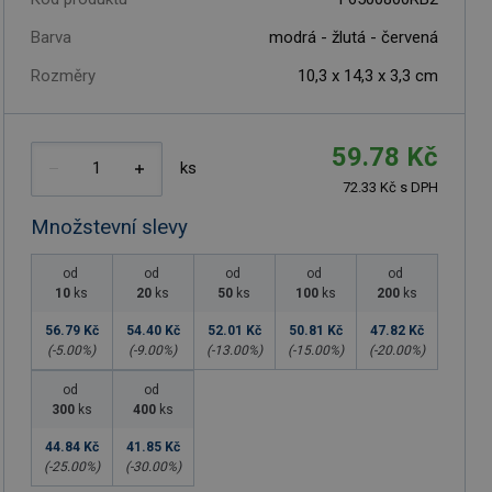
Barva
modrá - žlutá - červená
Rozměry
10,3 x 14,3 x 3,3 cm
59.78 Kč
ks
72.33 Kč s DPH
Množstevní slevy
od
od
od
od
od
10
ks
20
ks
50
ks
100
ks
200
ks
56.79 Kč
54.40 Kč
52.01 Kč
50.81 Kč
47.82 Kč
(-
5.00
%)
(-
9.00
%)
(-
13.00
%)
(-
15.00
%)
(-
20.00
%)
od
od
300
ks
400
ks
44.84 Kč
41.85 Kč
(-
25.00
%)
(-
30.00
%)