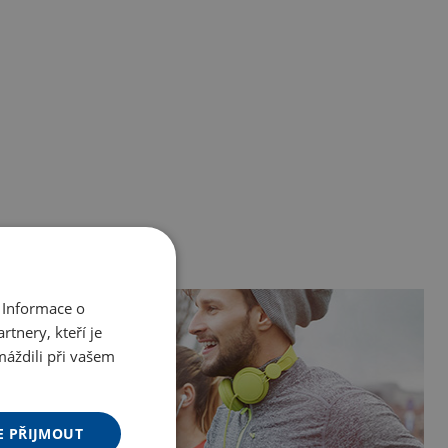
 Informace o
tnery, kteří je
máždili při vašem
E PŘIJMOUT