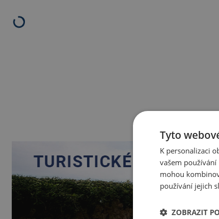
Tyto webové
K personalizaci 
vašem používání n
mohou kombinovat
používání jejich 
ZOBRAZIT P