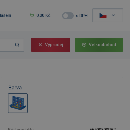
hlášení
0.00 Kč
s DPH
Výprodej
Velkoobchod
Barva
Kód produktu
F6500800RB2