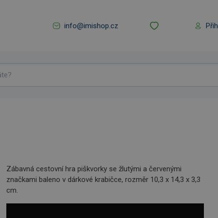
info@imishop.cz
Při
Zábavná cestovní hra piškvorky se žlutými a červenými
značkami baleno v dárkové krabičce, rozměr 10,3 x 14,3 x 3,3
cm.