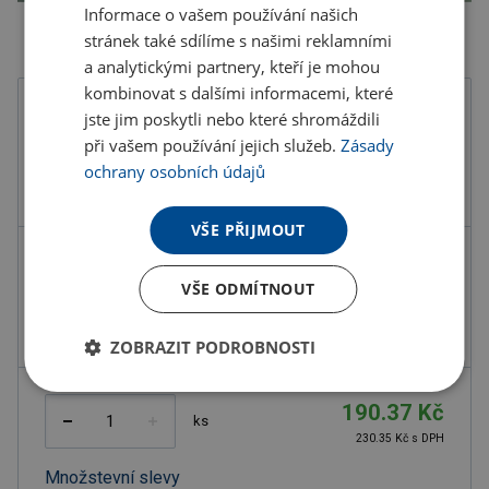
Informace o vašem používání našich
stránek také sdílíme s našimi reklamními
a analytickými partnery, kteří je mohou
kombinovat s dalšími informacemi, které
Barva
jste jim poskytli nebo které shromáždili
při vašem používání jejich služeb.
Zásady
ochrany osobních údajů
VŠE PŘIJMOUT
Kód produktu
F3700100PD2
VŠE ODMÍTNOUT
Barva
šedá stříbrná
Rozměry
10,5X8X2 CM
ZOBRAZIT PODROBNOSTI
190.37 Kč
ks
230.35 Kč s DPH
Množstevní slevy