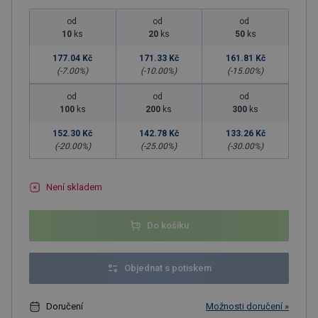
od
od
od
10
ks
20
ks
50
ks
177.04 Kč
171.33 Kč
161.81 Kč
(-
7.00
%)
(-
10.00
%)
(-
15.00
%)
od
od
od
100
ks
200
ks
300
ks
152.30 Kč
142.78 Kč
133.26 Kč
(-
20.00
%)
(-
25.00
%)
(-
30.00
%)
Není skladem
Do košíku
Objednat s potiskem
Doručení
Možnosti doručení »