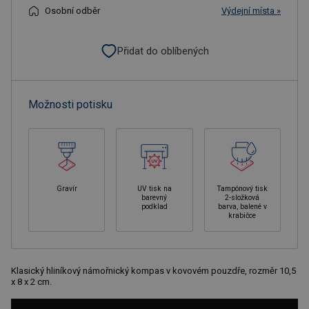
Osobní odběr
Výdejní místa »
Přidat do oblíbených
Možnosti potisku
Gravír
UV tisk na
Tampónový tisk
barevný
2-složková
podklad
barva, balené v
krabičce
Klasický hliníkový námořnický kompas v kovovém pouzdře, rozměr 10,5
x 8 x 2 cm.