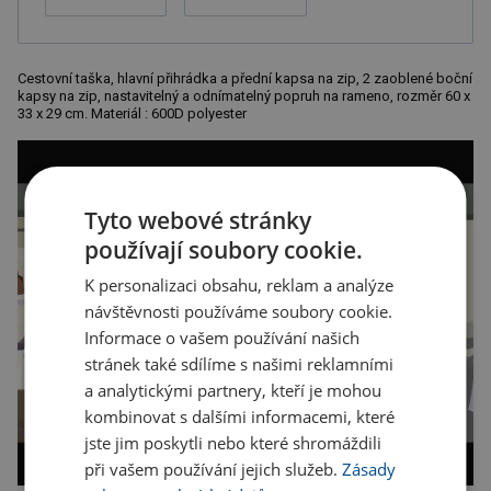
Cestovní taška, hlavní přihrádka a přední kapsa na zip, 2 zaoblené boční
kapsy na zip, nastavitelný a odnímatelný popruh na rameno, rozměr 60 x
33 x 29 cm. Materiál : 600D polyester
Tyto webové stránky
používají soubory cookie.
K personalizaci obsahu, reklam a analýze
návštěvnosti používáme soubory cookie.
Informace o vašem používání našich
stránek také sdílíme s našimi reklamními
a analytickými partnery, kteří je mohou
kombinovat s dalšími informacemi, které
jste jim poskytli nebo které shromáždili
při vašem používání jejich služeb.
Zásady