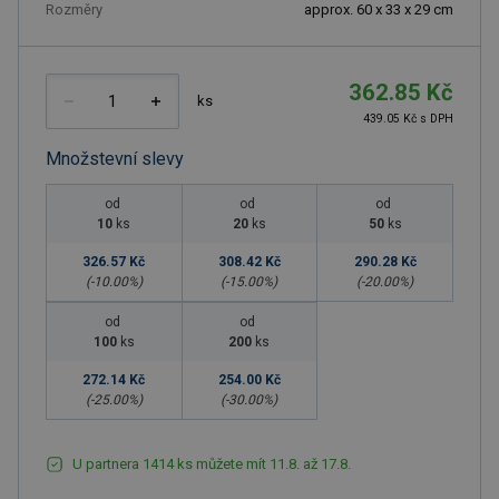
Rozměry
approx. 60 x 33 x 29 cm
362.85 Kč
ks
439.05 Kč s DPH
Množstevní slevy
od
od
od
10
ks
20
ks
50
ks
326.57 Kč
308.42 Kč
290.28 Kč
(-
10.00
%)
(-
15.00
%)
(-
20.00
%)
od
od
100
ks
200
ks
272.14 Kč
254.00 Kč
(-
25.00
%)
(-
30.00
%)
U partnera 1414 ks můžete mít 11.8. až 17.8.