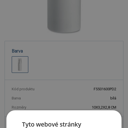
Barva
Kód produktu
F5501600PD2
Barva
bílá
Rozměry
10X3,2X2,8 CM
Tyto webové stránky