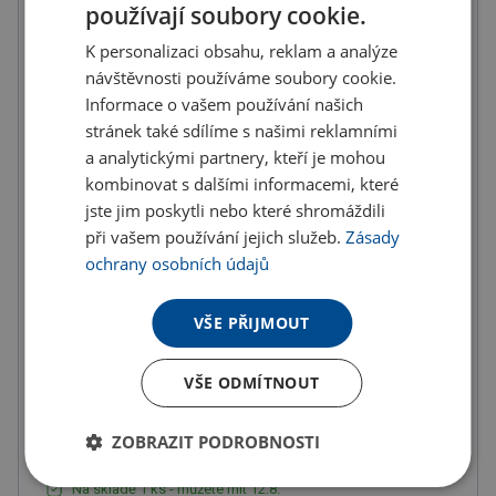
59.78 Kč
používají soubory cookie.
ks
72.33 Kč s DPH
K personalizaci obsahu, reklam a analýze
Množstevní slevy
návštěvnosti používáme soubory cookie.
Informace o vašem používání našich
od
od
od
stránek také sdílíme s našimi reklamními
10
ks
20
ks
50
ks
a analytickými partnery, kteří je mohou
56.79 Kč
54.40 Kč
52.01 Kč
kombinovat s dalšími informacemi, které
(-
5.00
%)
(-
9.00
%)
(-
13.00
%)
jste jim poskytli nebo které shromáždili
od
od
od
při vašem používání jejich služeb.
Zásady
100
ks
200
ks
300
ks
ochrany osobních údajů
50.81 Kč
47.82 Kč
44.84 Kč
(-
15.00
%)
(-
20.00
%)
(-
25.00
%)
VŠE PŘIJMOUT
od
400
ks
VŠE ODMÍTNOUT
41.85 Kč
(-
30.00
%)
ZOBRAZIT PODROBNOSTI
Na skladě 1 ks - můžete mít 12.8.