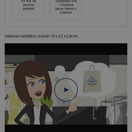
UV tisk na
Tampónový tisk
barevný
1-složková
podklad
barva, balené v
krabičce
Cestovní ventilátor, rozměr 10 x 3,2 x 2,8 cm.