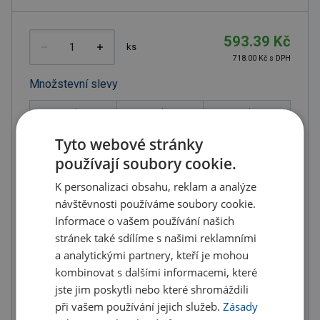
593.39 Kč
ks
718.00 Kč s DPH
Množstevní slevy
od
od
od
10
ks
20
ks
50
ks
Tyto webové stránky
504.38 Kč
474.71 Kč
445.04 Kč
používají soubory cookie.
(-
15.00
%)
(-
20.00
%)
(-
25.00
%)
K personalizaci obsahu, reklam a analýze
od
návštěvnosti používáme soubory cookie.
100
ks
Informace o vašem používání našich
415.37 Kč
stránek také sdílíme s našimi reklamními
(-
30.00
%)
a analytickými partnery, kteří je mohou
kombinovat s dalšími informacemi, které
U partnera 3588 ks můžete mít 12.8. až 18.8.
jste jim poskytli nebo které shromáždili
při vašem používání jejich služeb.
Zásady
Do košíku