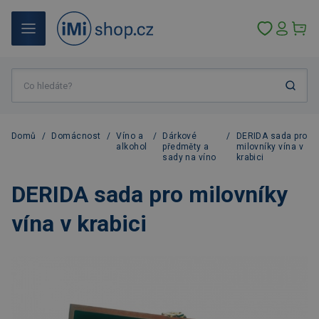
Domů
/
Domácnost
/
Víno a
/
Dárkové
/
DERIDA sada pro
alkohol
předměty a
milovníky vína v
sady na víno
krabici
DERIDA sada pro milovníky
vína v krabici