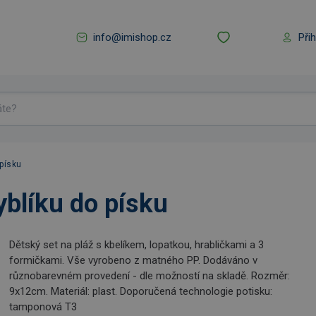
info@imishop.cz
Při
 písku
yblíku do písku
Dětský set na pláž s kbelíkem, lopatkou, hrabličkami a 3
formičkami. Vše vyrobeno z matného PP. Dodáváno v
různobarevném provedení - dle možností na skladě. Rozměr:
9x12cm. Materiál: plast. Doporučená technologie potisku:
tamponová T3