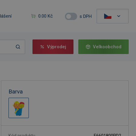
hlášení
0.00 Kč
s DPH
Výprodej
Velkoobchod
Barva
Kód produktu
F6601800PD2