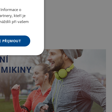
 Informace o
tnery, kteří je
máždili při vašem
E PŘIJMOUT