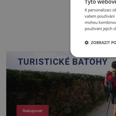
Tyto webové
K personalizaci 
vašem používání n
mohou kombinovat
používání jejich 
ZOBRAZIT P
Nakupovat