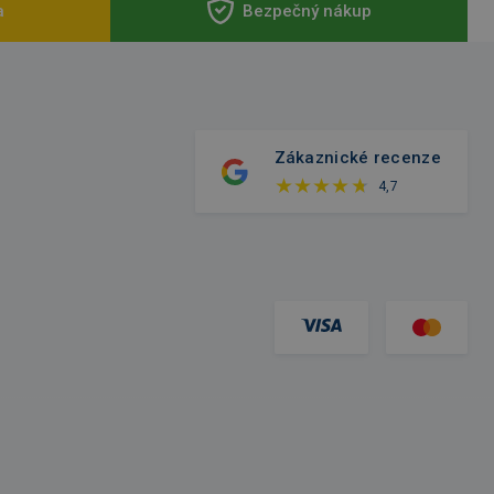
a
Bezpečný nákup
Zákaznické recenze
4,7