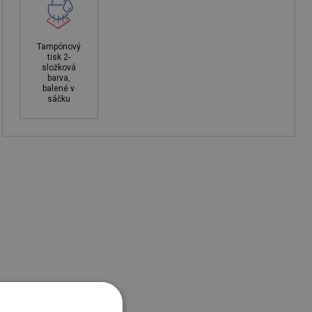
Tampónový
tisk 2-
složková
barva,
balené v
sáčku