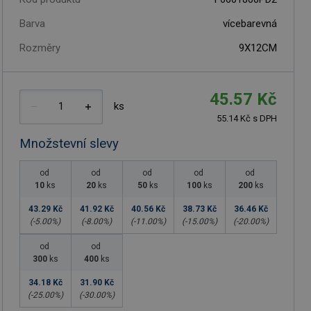
Barva
vícebarevná
Rozměry
9X12CM
45.57 Kč
ks
55.14 Kč s DPH
Množstevní slevy
od
od
od
od
od
10
ks
20
ks
50
ks
100
ks
200
ks
43.29 Kč
41.92 Kč
40.56 Kč
38.73 Kč
36.46 Kč
(-
5.00
%)
(-
8.00
%)
(-
11.00
%)
(-
15.00
%)
(-
20.00
%)
od
od
300
ks
400
ks
34.18 Kč
31.90 Kč
(-
25.00
%)
(-
30.00
%)