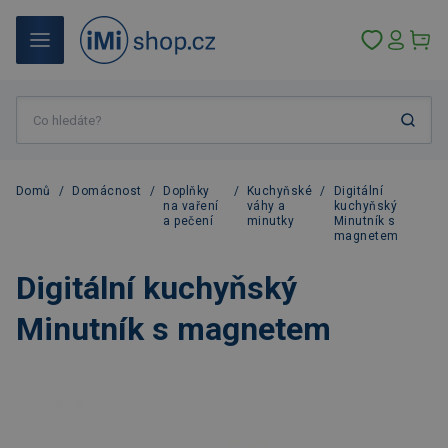
Domů
/
Domácnost
/
Doplňky
/
Kuchyňské
/
Digitální
na vaření
váhy a
kuchyňský
a pečení
minutky
Minutník s
magnetem
Digitální kuchyňský
Minutník s magnetem