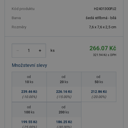
Kód produktu
H2401300PJ2
Barva
šedá stříbrná - bílá
Rozměry
7,6 x 7,6 x 2,5 cm
266.07 Kč
ks
321.94 Kč s DPH
Množstevní slevy
od
od
od
10
ks
20
ks
50
ks
239.46 Kč
226.16 Kč
212.86 Kč
(-
10.00
%)
(-
15.00
%)
(-
20.00
%)
od
od
100
ks
200
ks
199.55 Kč
186.25 Kč
(-
25.00
%)
(-
30.00
%)