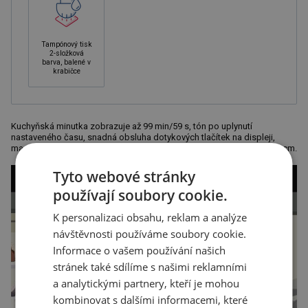
Tampónový tisk
2-složková
barva, balené v
krabičce
Kuchyňská minutka zobrazuje až 99 min/59 s, tón po uplynutí
nastaveného času, snadná obsluha dotykových tlačítek na displeji,
magnet a háček pro zavěšení na zadní straně. Rozměr: 7,6 x 7,6 x 2,5 cm.
Tyto webové stránky
používají soubory cookie.
K personalizaci obsahu, reklam a analýze
návštěvnosti používáme soubory cookie.
Informace o vašem používání našich
stránek také sdílíme s našimi reklamními
a analytickými partnery, kteří je mohou
kombinovat s dalšími informacemi, které