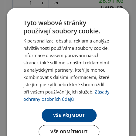
28.91 Kč
ks
34.98 Kč s DPH
Množstevní slevy
Tyto webové stránky
používají soubory cookie.
od
od
od
10
ks
20
ks
50
ks
K personalizaci obsahu, reklam a analýze
27.46 Kč
26.60 Kč
25.73 Kč
návštěvnosti používáme soubory cookie.
(-
5.00
%)
(-
8.00
%)
(-
11.00
%)
Informace o vašem používání našich
stránek také sdílíme s našimi reklamními
od
od
od
100
ks
200
ks
300
ks
a analytickými partnery, kteří je mohou
kombinovat s dalšími informacemi, které
24.57 Kč
23.13 Kč
21.68 Kč
jste jim poskytli nebo které shromáždili
(-
15.00
%)
(-
20.00
%)
(-
25.00
%)
při vašem používání jejich služeb.
Zásady
od
ochrany osobních údajů
400
ks
20.24 Kč
VŠE PŘIJMOUT
(-
30.00
%)
VŠE ODMÍTNOUT
U partnera 25585 ks můžete mít 12.8. až 18.8.