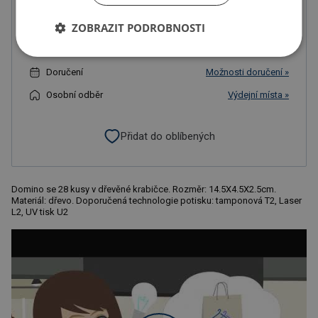
ZOBRAZIT PODROBNOSTI
Do košíku
Doručení
Možnosti doručení »
Osobní odběr
Výdejní místa »
Přidat do oblíbených
Domino se 28 kusy v dřevěné krabičce. Rozměr: 14.5X4.5X2.5cm.
Materiál: dřevo. Doporučená technologie potisku: tamponová T2, Laser
L2, UV tisk U2