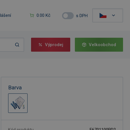
hlášení
0.00 Kč
s DPH
Výprodej
Velkoobchod
Barva
Kód produktu
F6701100PD2