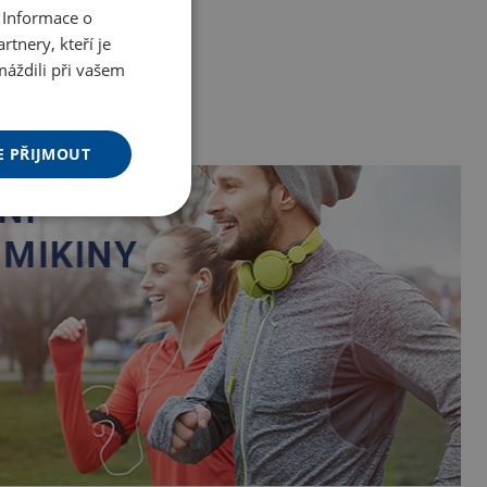
 Informace o
tnery, kteří je
máždili při vašem
E PŘIJMOUT