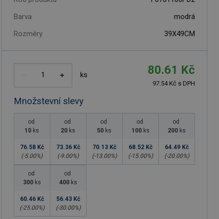
Barva
modrá
Rozměry
39X49CM
80.61 Kč
ks
97.54 Kč s DPH
Množstevní slevy
od
od
od
od
od
10
ks
20
ks
50
ks
100
ks
200
ks
76.58 Kč
73.36 Kč
70.13 Kč
68.52 Kč
64.49 Kč
(-
5.00
%)
(-
9.00
%)
(-
13.00
%)
(-
15.00
%)
(-
20.00
%)
od
od
300
ks
400
ks
60.46 Kč
56.43 Kč
(-
25.00
%)
(-
30.00
%)