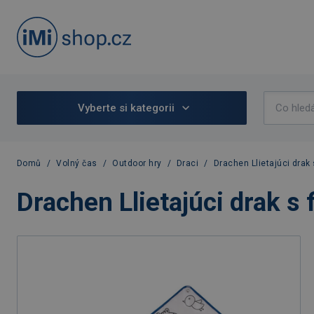
Vyberte si kategorii
Domů
/
Volný čas
/
Outdoor hry
/
Draci
/
Drachen Llietajúci drak 
Drachen Llietajúci drak s 