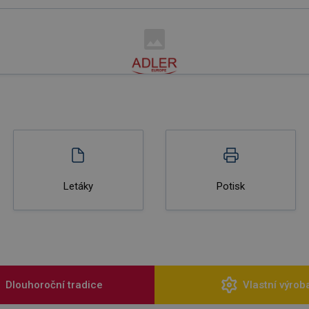
Letáky
Potisk
Dlouhoroční tradice
Vlastní výrob