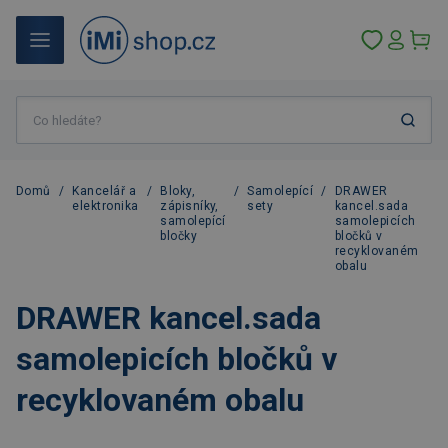
Domů
/
Kancelář a
/
Bloky,
/
Samolepící
/
DRAWER
elektronika
zápisníky,
sety
kancel.sada
samolepící
samolepicích
bločky
bločků v
recyklovaném
obalu
DRAWER kancel.sada
samolepicích bločků v
recyklovaném obalu