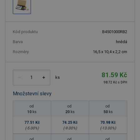
Kód produktu
B4501000RB2
Barva
hnědá
Rozměry
16,5 x 10,4 x 2,2 cm
81.59 Kč
ks
98.72 Kč s DPH
Množstevní slevy
od
od
od
10
ks
20
ks
50
ks
77.51 Kč
74.25 Kč
70.98 Kč
(-
5.00
%)
(-
9.00
%)
(-
13.00
%)
od
od
od