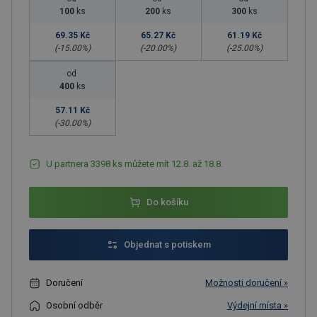
100
ks
200
ks
300
ks
69.35 Kč
65.27 Kč
61.19 Kč
(-
15.00
%)
(-
20.00
%)
(-
25.00
%)
od
400
ks
57.11 Kč
(-
30.00
%)
U partnera 3398 ks můžete mít 12.8. až 18.8.
Do košíku
Objednat s potiskem
Doručení
Možnosti doručení »
Osobní odběr
Výdejní místa »