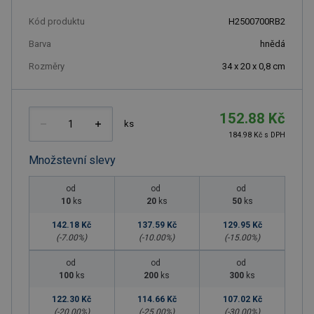
Kód produktu
H2500700RB2
Barva
hnědá
Rozměry
34 x 20 x 0,8 cm
152.88 Kč
ks
184.98 Kč s DPH
Množstevní slevy
od
od
od
10
ks
20
ks
50
ks
142.18 Kč
137.59 Kč
129.95 Kč
(-
7.00
%)
(-
10.00
%)
(-
15.00
%)
od
od
od
100
ks
200
ks
300
ks
122.30 Kč
114.66 Kč
107.02 Kč
(-
20.00
%)
(-
25.00
%)
(-
30.00
%)