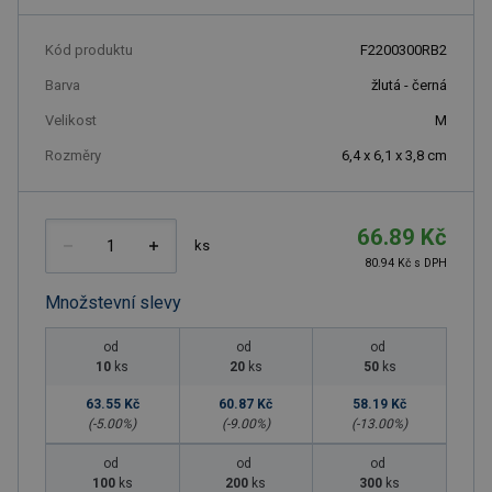
Kód produktu
F2200300RB2
Barva
žlutá - černá
Velikost
M
Rozměry
6,4 x 6,1 x 3,8 cm
66.89 Kč
ks
80.94 Kč s DPH
Množstevní slevy
od
od
od
10
ks
20
ks
50
ks
63.55 Kč
60.87 Kč
58.19 Kč
(-
5.00
%)
(-
9.00
%)
(-
13.00
%)
od
od
od
100
ks
200
ks
300
ks