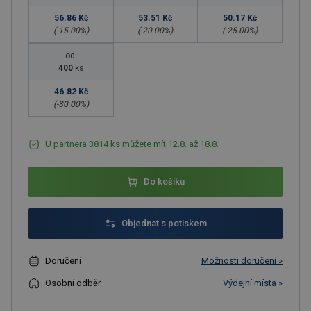
56.86 Kč
53.51 Kč
50.17 Kč
(-
15.00
%)
(-
20.00
%)
(-
25.00
%)
od
400
ks
46.82 Kč
(-
30.00
%)
U partnera 3814 ks můžete mít 12.8. až 18.8.
Do košíku
Objednat s potiskem
Doručení
Možnosti doručení »
Osobní odběr
Výdejní místa »