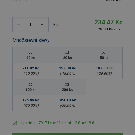
234.47 Kč
ks
283.71 Kč s DPH
Množstevní slevy
od
od
od
10
ks
20
ks
50
ks
211.02 Kč
199.30 Kč
187.58 Kč
(-
10.00
%)
(-
15.00
%)
(-
20.00
%)
od
od
100
ks
200
ks
175.85 Kč
164.13 Kč
(-
25.00
%)
(-
30.00
%)
U partnera 7917 ks můžete mít 12.8. až 18.8.