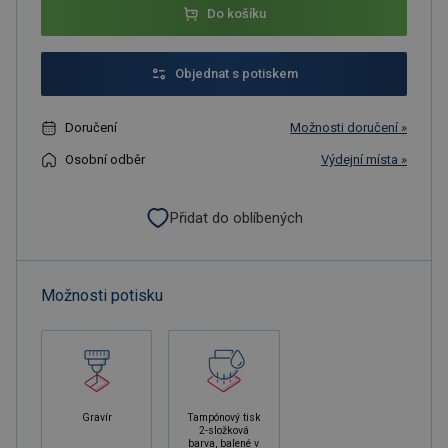
Do košíku
Objednat s potiskem
Doručení
Možnosti doručení »
Osobní odběr
Výdejní místa »
Přidat do oblíbených
Možnosti potisku
Gravír
Tampónový tisk
2-složková
barva, balené v