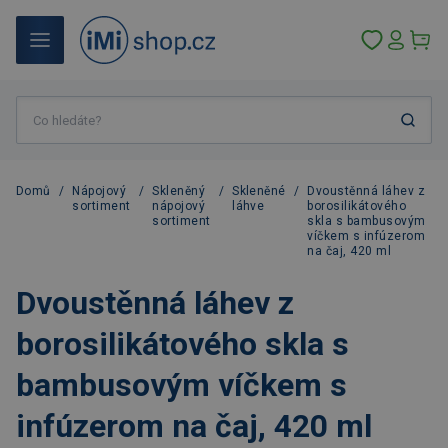
Domů
/
Nápojový
/
Skleněný
/
Skleněné
/
Dvoustěnná láhev z
sortiment
nápojový
láhve
borosilikátového
sortiment
skla s bambusovým
víčkem s infúzerom
na čaj, 420 ml
Dvoustěnná láhev z
borosilikátového skla s
bambusovým víčkem s
infúzerom na čaj, 420 ml