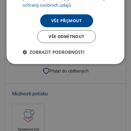
ochrany osobních údajů
Do košíku
VŠE PŘIJMOUT
Objednat s potiskem
VŠE ODMÍTNOUT
Doručení
Možnosti doručení »
ZOBRAZIT PODROBNOSTI
Osobní odběr
Výdejní místa »
Přidat do oblíbených
Možnosti potisku
Tampónový tisk