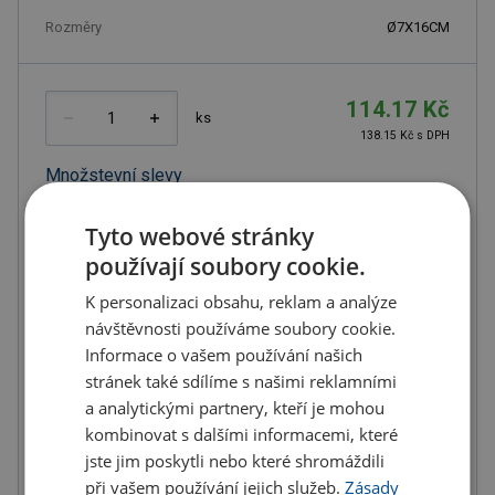
Rozměry
Ø7X16CM
114.17 Kč
ks
138.15 Kč s DPH
Množstevní slevy
od
od
od
Tyto webové stránky
10
ks
20
ks
50
ks
používají soubory cookie.
106.18 Kč
102.75 Kč
97.04 Kč
(-
7.00
%)
(-
10.00
%)
(-
15.00
%)
K personalizaci obsahu, reklam a analýze
návštěvnosti používáme soubory cookie.
od
od
od
Informace o vašem používání našich
100
ks
200
ks
300
ks
stránek také sdílíme s našimi reklamními
91.34 Kč
85.63 Kč
79.92 Kč
a analytickými partnery, kteří je mohou
(-
20.00
%)
(-
25.00
%)
(-
30.00
%)
kombinovat s dalšími informacemi, které
jste jim poskytli nebo které shromáždili
U partnera 6304 ks můžete mít 12.8. až 18.8.
při vašem používání jejich služeb.
Zásady