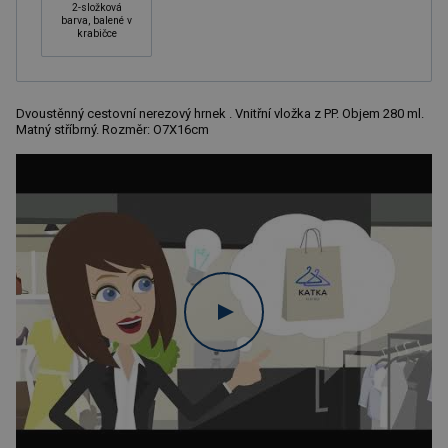
2-složková
barva, balené v
krabičce
Dvoustěnný cestovní nerezový hrnek . Vnitřní vložka z PP. Objem 280 ml.
Matný stříbrný. Rozměr: O7X16cm