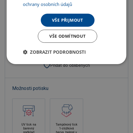
ochrany osobních údajů
Do košíku
VŠE PŘIJMOUT
Objednat s potiskem
VŠE ODMÍTNOUT
Doručení
Možnosti doručení »
Osobní odběr
Výdejní místa »
ZOBRAZIT PODROBNOSTI
Přidat do oblíbených
Možnosti potisku
UV tisk na
Tampónový tisk
barevný
1-složková
podklad
barva, balené v