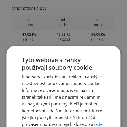
Množstevní slevy
od
od
od
10
ks
20
ks
50
ks
47.02 Kč
45.53 Kč
44.05 Kč
(-
5.00
%)
(-
8.00
%)
(-
11.00
%)
od
od
od
100
ks
200
ks
300
ks
Tyto webové stránky
42.07 Kč
39.59 Kč
37.12 Kč
používají soubory cookie.
(-
15.00
%)
(-
20.00
%)
(-
25.00
%)
K personalizaci obsahu, reklam a analýze
od
návštěvnosti používáme soubory cookie.
400
ks
Informace o vašem používání našich
34.64 Kč
stránek také sdílíme s našimi reklamními
(-
30.00
%)
a analytickými partnery, kteří je mohou
kombinovat s dalšími informacemi, které
Není skladem
jste jim poskytli nebo které shromáždili
při vašem používání jejich služeb.
Zásady