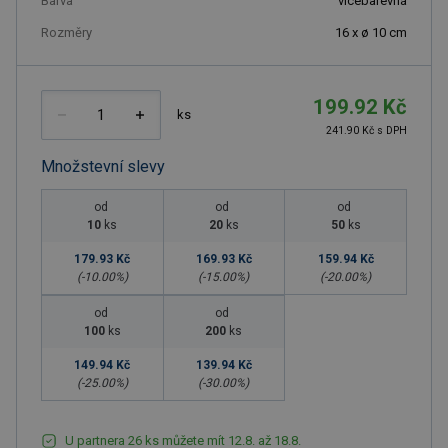
Barva
vícebarevná
Rozměry
16 x ø 10 cm
199.92 Kč
ks
241.90 Kč s DPH
Množstevní slevy
od
od
od
10
ks
20
ks
50
ks
179.93 Kč
169.93 Kč
159.94 Kč
(-
10.00
%)
(-
15.00
%)
(-
20.00
%)
od
od
100
ks
200
ks
149.94 Kč
139.94 Kč
(-
25.00
%)
(-
30.00
%)
U partnera 26 ks můžete mít 12.8. až 18.8.