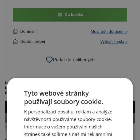
Do košíku
Doručení
Možnosti doručení »
Osobní odběr
Výdejní místa »
Přidat do oblíbených
Pokladnička ve tvaru glóbu. Doporučená technologie potisku:
tamponový tisk 1 barva C. Maximální velikost potisku: 20 × 20 mm.
Tyto webové stránky
Rozměry: o 10 × 16 cm.
používají soubory cookie.
K personalizaci obsahu, reklam a analýze
návštěvnosti používáme soubory cookie.
Informace o vašem používání našich
stránek také sdílíme s našimi reklamními