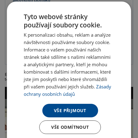
Možnosti potisku
Tyto webové stránky
používají soubory cookie.
K personalizaci obsahu, reklam a analýze
Tampónový tisk
návštěvnosti používáme soubory cookie.
1-složková
barva, balené v
Informace o vašem používání našich
krabičce
stránek také sdílíme s našimi reklamními
a analytickými partnery, kteří je mohou
kombinovat s dalšími informacemi, které
Elektrický hořák na flambování s dětskou pojistkou. Doporučená
jste jim poskytli nebo které shromáždili
technologie potisku: tamponová T2. Rozměry: 6 x 2,8 x 10,5 cm.
při vašem používání jejich služeb.
Zásady
ochrany osobních údajů
VŠE PŘIJMOUT
VŠE ODMÍTNOUT