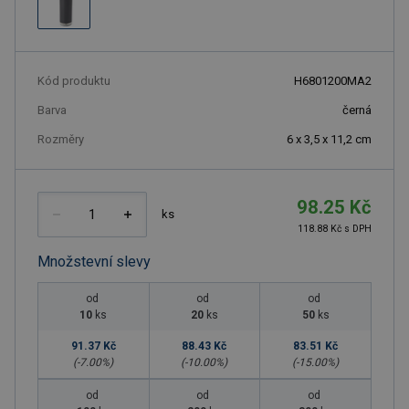
Kód produktu
H6801200MA2
Barva
černá
Rozměry
6 x 3,5 x 11,2 cm
98.25 Kč
ks
118.88 Kč s DPH
Množstevní slevy
od
od
od
10
ks
20
ks
50
ks
91.37 Kč
88.43 Kč
83.51 Kč
(-
7.00
%)
(-
10.00
%)
(-
15.00
%)
od
od
od