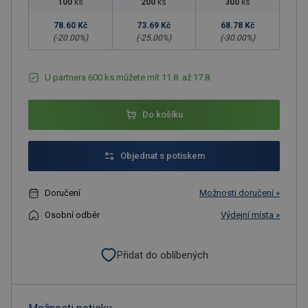
100
ks
200
ks
300
ks
78.60 Kč
73.69 Kč
68.78 Kč
(-
20.00
%)
(-
25.00
%)
(-
30.00
%)
U partnera 600 ks můžete mít 11.8. až 17.8.
Do košíku
Objednat s potiskem
Doručení
Možnosti doručení »
Osobní odběr
Výdejní místa »
Přidat do oblíbených