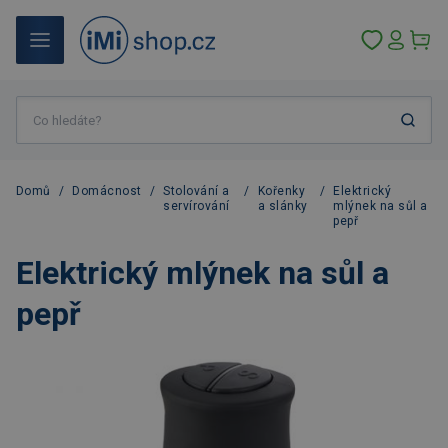
Domů
/
Domácnost
/
Stolování a
/
Kořenky
/
Elektrický
servírování
a slánky
mlýnek na sůl a
pepř
Elektrický mlýnek na sůl a
pepř