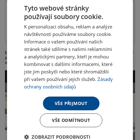
Tyto webové stránky
používají soubory cookie.
Gravír
Tampónový tisk
2-složková
barva, balené v
K personalizaci obsahu, reklam a analýze
sáčku
návštěvnosti používáme soubory cookie.
Informace o vašem používání našich
stránek také sdílíme s našimi reklamními
Elektrický pogumovaný mlýnek na sůl a pepř se 2 samostatnými tlačítky
a analytickými partnery, kteří je mohou
pro mletí koření nebo soli zvlášť. Rozměry: o 6,2 x 17,2 cm. Kartonové
množství: 25.
kombinovat s dalšími informacemi, které
jste jim poskytli nebo které shromáždili
při vašem používání jejich služeb.
Zásady
ochrany osobních údajů
VŠE PŘIJMOUT
VŠE ODMÍTNOUT
ZOBRAZIT PODROBNOSTI