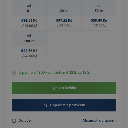
od
od
od
10
ks
20
ks
50
ks
634.54 Kč
597.22 Kč
559.89 Kč
(-
15.00
%)
(-
20.00
%)
(-
25.00
%)
od
100
ks
522.56 Kč
(-
30.00
%)
U partnera 1300 ks můžete mít 12.8. až 18.8.
Do košíku
Objednat s potiskem
Doručení
Možnosti doručení »