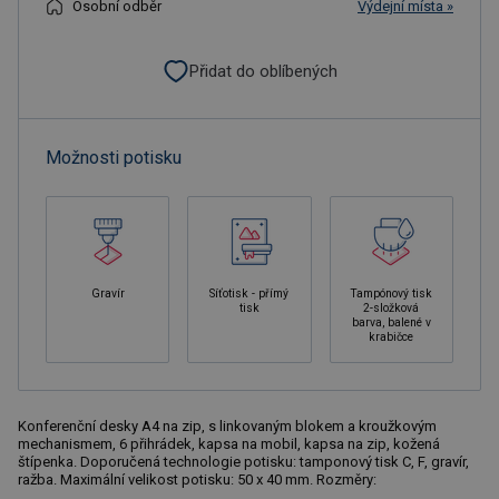
Osobní odběr
Výdejní místa »
Přidat do oblíbených
Možnosti potisku
Gravír
Síťotisk - přímý
Tampónový tisk
tisk
2-složková
barva, balené v
krabičce
Konferenční desky A4 na zip, s linkovaným blokem a kroužkovým
mechanismem, 6 přihrádek, kapsa na mobil, kapsa na zip, kožená
štípenka. Doporučená technologie potisku: tamponový tisk C, F, gravír,
ražba. Maximální velikost potisku: 50 x 40 mm. Rozměry: