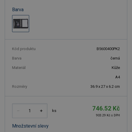
Barva
Kód produktu
B5600400PK2
Barva
černá
Materiál
Kůže
A4
Rozměry
36.9 x 27 x 6.2 cm
746.52 Kč
ks
903.29 Kč s DPH
Množstevní slevy