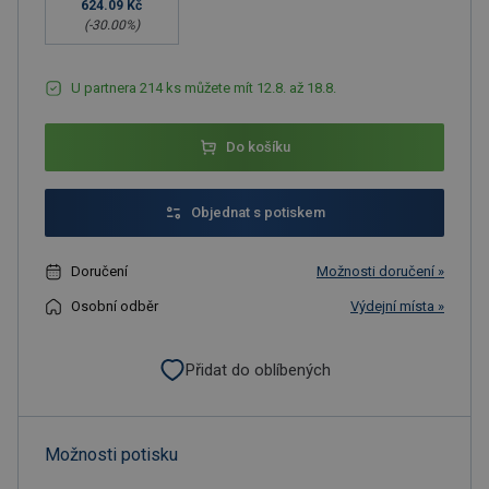
624.09 Kč
(-
30.00
%)
U partnera 214 ks můžete mít 12.8. až 18.8.
Do košíku
Objednat s potiskem
Doručení
Možnosti doručení »
Osobní odběr
Výdejní místa »
Přidat do oblíbených
Možnosti potisku