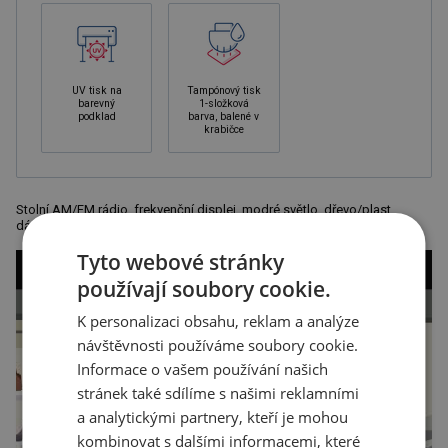
UV tisk na
Tampónový tisk
barevný
1-složková
podklad
barva, balené v
krabičce
Stolní AM/FM rádio, frekvenční displej, modré světlo, dřevo/plast,
dárkové balení, rozměr 22,5 x 15,5 x 13 cm.
Tyto webové stránky
používají soubory cookie.
K personalizaci obsahu, reklam a analýze
návštěvnosti používáme soubory cookie.
Informace o vašem používání našich
stránek také sdílíme s našimi reklamními
a analytickými partnery, kteří je mohou
kombinovat s dalšími informacemi, které