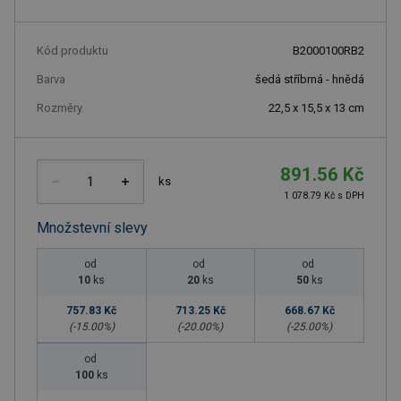
Kód produktu
B2000100RB2
Barva
šedá stříbrná - hnědá
Rozměry
22,5 x 15,5 x 13 cm
891.56 Kč
ks
1 078.79 Kč s DPH
Množstevní slevy
od
od
od
10
ks
20
ks
50
ks
757.83 Kč
713.25 Kč
668.67 Kč
(-
15.00
%)
(-
20.00
%)
(-
25.00
%)
od
100
ks